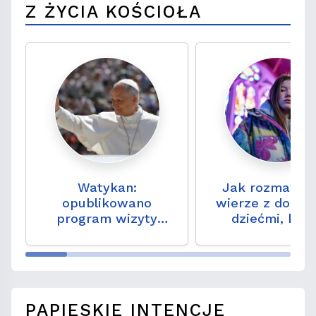
Z ŻYCIA KOŚCIOŁA
Watykan:
Jak rozmawia
opublikowano
wierze z doros
program wizyty
dziećmi, któ
Leona XIV we Francji
przestały chodz
Kościoła?
PAPIESKIE INTENCJE