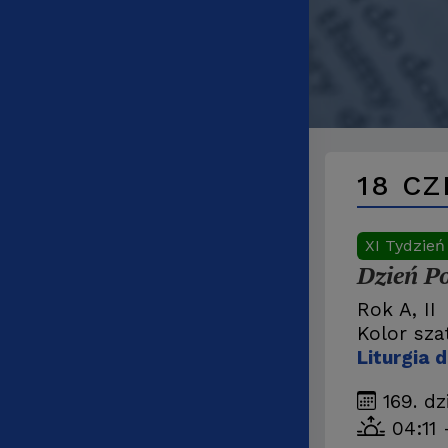
18 C
XI Tydzień
Dzień P
Rok A, II
Kolor sza
Liturgia 
169. dz
04:11 