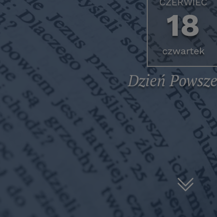
CZERWIEC
18
czwartek
Dzień Powsze