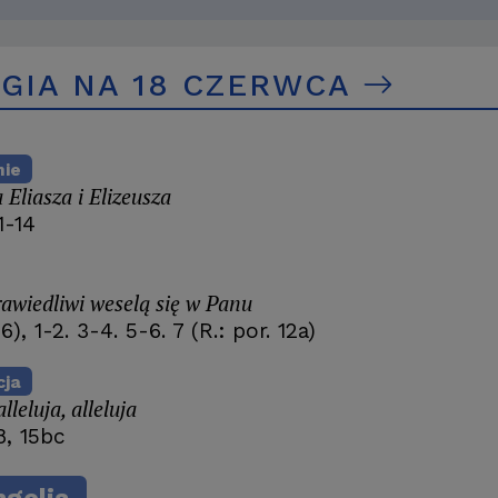
RGIA NA 18 CZERWCA
nie
Eliasza i Elizeusza
1-14
rawiedliwi weselą się w Panu
6), 1-2. 3-4. 5-6. 7 (R.: por. 12a)
cja
alleluja, alleluja
8, 15bc