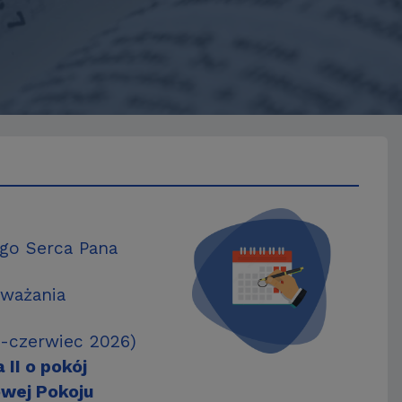
ego Serca Pana
zważania
-czerwiec 2026)
II o pokój
owej Pokoju