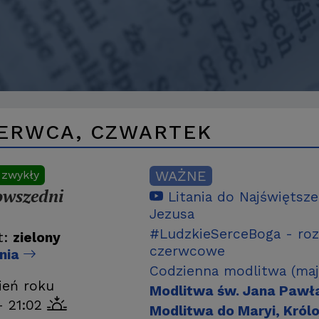
ZERWCA, CZWARTEK
WAŻNE
 zwykły
owszedni
Litania do Najświętsz
Jezusa
#LudzkieSerceBoga - ro
t:
zielony
czerwcowe
dnia
Codzienna modlitwa (maj
ień roku
Modlitwa św. Jana Pawła 
- 21:02
Modlitwa do Maryi, Król