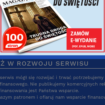
Kalendarz na rok 2
Ż W ROZWOJU SERWISU
serwis mógł się rozwijać i trwać potrzebujemy
 finansowego. Nie publikujemy komercyjnych re
inansowania jest Państwa wsparcie.
szym patronem i ofiaruj nam wsparcie finanso