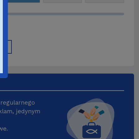
026
 regularnego
klam, jedynym
we.