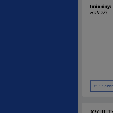
Imieniny:
Halszki
17 cze
XVIII 