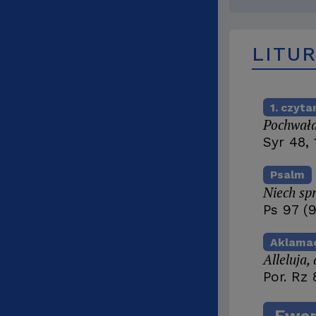
LITU
1. czyta
Pochwała 
Syr 48, 
Psalm
Niech sp
Ps 97 (9
Aklama
Alleluja, 
Por. Rz 