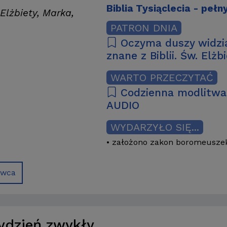
Biblia Tysiąclecia - pełn
Elżbiety, Marka,
PATRON DNIA
Oczyma duszy widzia
znane z Biblii. Św. Elż
WARTO PRZECZYTAĆ
Codzienna modlitwa 
AUDIO
WYDARZYŁO SIĘ...
• założono zakon boromeuszek 
rwca
Tydzień zwykły