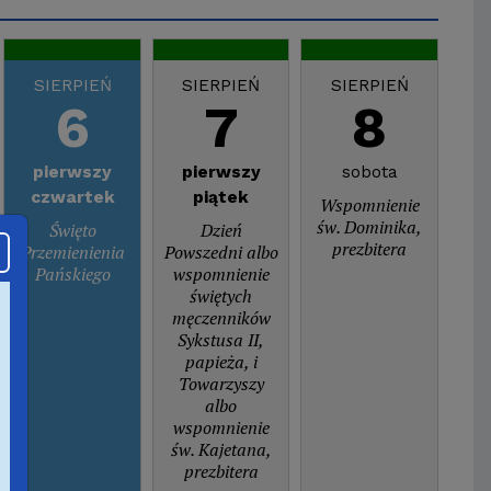
SIERPIEŃ
SIERPIEŃ
SIERPIEŃ
S
6
7
8
pierwszy
pierwszy
sobota
n
czwartek
piątek
Wspomnienie
Dzi
św. Dominika,
Święto
Dzień
prezbitera
Przemienienia
Powszedni albo
Pańskiego
wspomnienie
świętych
męczenników
Sykstusa II,
papieża, i
Towarzyszy
albo
wspomnienie
św. Kajetana,
prezbitera