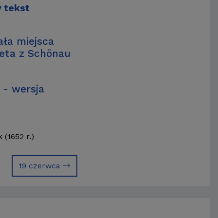
y tekst
ła miejsca
bieta z Schönau
- wersja
(1652 r.)
19 czerwca