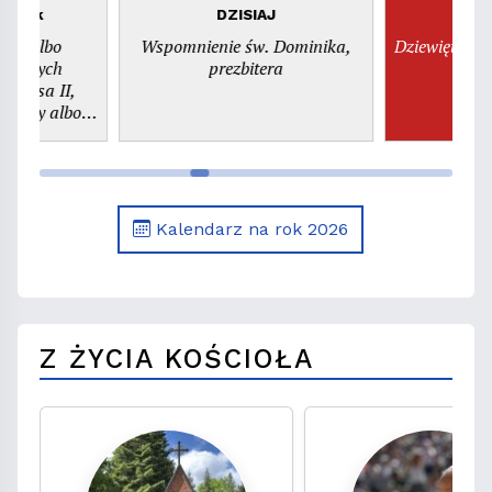
piątek
DZISIAJ
n
dni albo
Wspomnienie św. Dominika,
Dziewiętnast
świętych
prezbitera
szy albo
. Kajetana,
era
Kalendarz na rok 2026
Z ŻYCIA KOŚCIOŁA