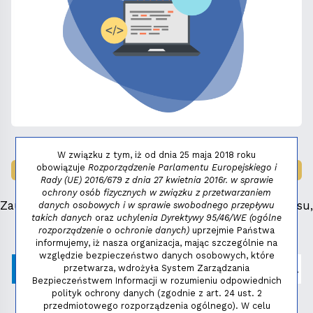
W związku z tym, iż od dnia 25 maja 2018 roku
obowiązuje
Rozporządzenie Parlamentu Europejskiego i
LAUREAT NAGRODY:
MAŁY FENIKS 2025
Rady (UE) 2016/679 z dnia 27 kwietnia 2016r. w sprawie
ochrony osób fizycznych w związku z przetwarzaniem
Zauważyłeś błąd, masz propozycje dotyczące serwisu,
danych osobowych i w sprawie swobodnego przepływu
takich danych
oraz
uchylenia Dyrektywy 95/46/WE (ogólne
napisz:
niezbednik@niedziela.pl
rozporządzenie o ochronie danych)
uprzejmie Państwa
informujemy, iż nasza organizacja, mając szczególnie na
względzie bezpieczeństwo danych osobowych, które
przetwarza, wdrożyła System Zarządzania
Bezpieczeństwem Informacji w rozumieniu odpowiednich
polityk ochrony danych (zgodnie z art. 24 ust. 2
przedmiotowego rozporządzenia ogólnego). W celu