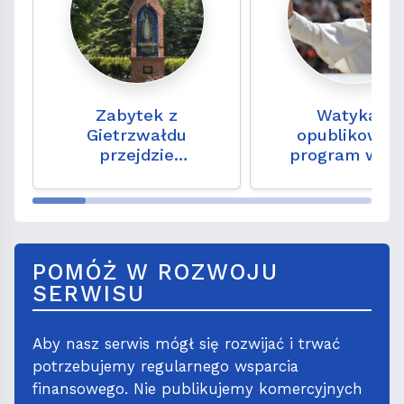
Zabytek z
Watykan:
Gietrzwałdu
opublikowan
przejdzie
program wizy
konserwację. To
Leona XIV we Fr
niezwykły zapis
wydarzeń sprzed 150
lat
POMÓŻ W ROZWOJU
SERWISU
Aby nasz serwis mógł się rozwijać i trwać
potrzebujemy regularnego wsparcia
finansowego. Nie publikujemy komercyjnych