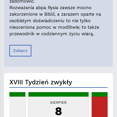
zadomowić.
Rozważania abpa Rysia zawsze mocno
zakorzenione w Biblii, a zarazem oparte na
osobistym doświadczeniu to nie tylko
nieoceniona pomoc w modlitwie; to także
przewodnik w codziennym życiu wiarą.
Zobacz
XVIII Tydzień zwykły
EŃ
SIERPIEŃ
S
8