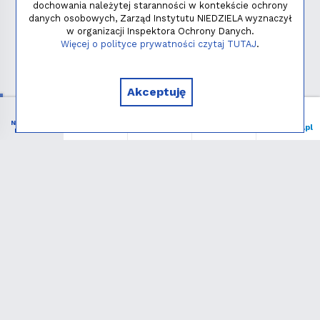
dochowania należytej staranności w kontekście ochrony
danych osobowych, Zarząd Instytutu NIEDZIELA wyznaczył
w organizacji Inspektora Ochrony Danych.
Polityka prywatności
Więcej o polityce prywatności czytaj TUTAJ
.
Copyright © 2026 - Instytut NIEDZIELA
Akceptuję
NIEZBĘDNIK
Menu
Liturgia
Wspieram
niedziela.pl
KATOLIKA