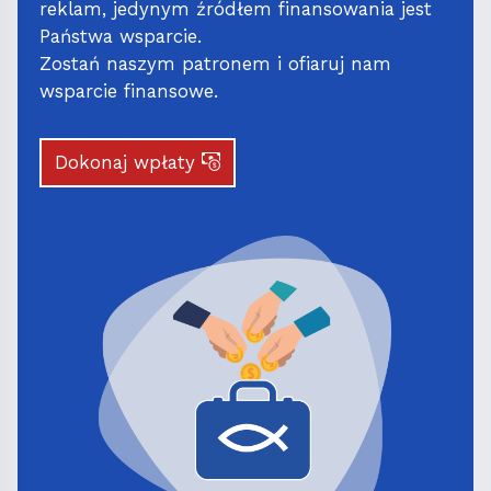
reklam, jedynym źródłem finansowania jest
Państwa wsparcie.
Zostań naszym patronem i ofiaruj nam
wsparcie finansowe.
Dokonaj wpłaty