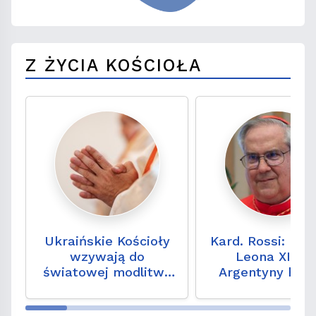
Z ŻYCIA KOŚCIOŁA
Ukraińskie Kościoły
Kard. Rossi: prz
wzywają do
Leona XIV d
światowej modlitwy
Argentyny hoł
za Ukrainę 24
dla papieża
sierpnia
Franciszka