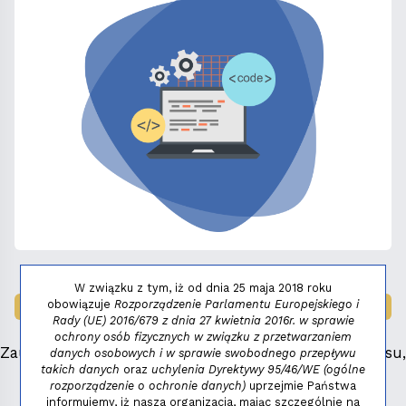
W związku z tym, iż od dnia 25 maja 2018 roku
obowiązuje
Rozporządzenie Parlamentu Europejskiego i
LAUREAT NAGRODY:
MAŁY FENIKS 2025
Rady (UE) 2016/679 z dnia 27 kwietnia 2016r. w sprawie
ochrony osób fizycznych w związku z przetwarzaniem
Zauważyłeś błąd, masz propozycje dotyczące serwisu,
danych osobowych i w sprawie swobodnego przepływu
takich danych
oraz
uchylenia Dyrektywy 95/46/WE (ogólne
napisz:
niezbednik@niedziela.pl
rozporządzenie o ochronie danych)
uprzejmie Państwa
informujemy, iż nasza organizacja, mając szczególnie na