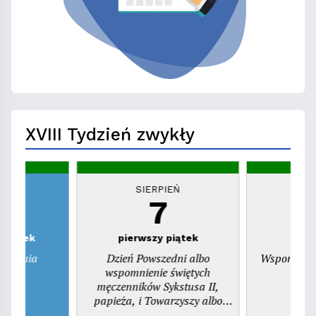
XVIII Tydzień zwykły
EŃ
SIERPIEŃ
S
7
zwartek
pierwszy piątek
ienienia
Dzień Powszedni albo
Wspomnieni
ego
wspomnienie świętych
pr
męczenników Sykstusa II,
papieża, i Towarzyszy albo
wspomnienie św. Kajetana,