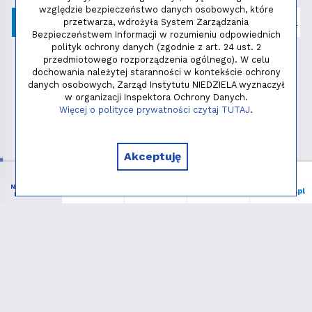
względzie bezpieczeństwo danych osobowych, które
przetwarza, wdrożyła System Zarządzania
Bezpieczeństwem Informacji w rozumieniu odpowiednich
polityk ochrony danych (zgodnie z art. 24 ust. 2
przedmiotowego rozporządzenia ogólnego). W celu
dochowania należytej staranności w kontekście ochrony
danych osobowych, Zarząd Instytutu NIEDZIELA wyznaczył
w organizacji Inspektora Ochrony Danych.
Polityka prywatności
Więcej o polityce prywatności czytaj TUTAJ
.
Copyright © 2026 - Instytut NIEDZIELA
Akceptuję
NIEZBĘDNIK
Menu
Liturgia
Wspieram
niedziela.pl
KATOLIKA