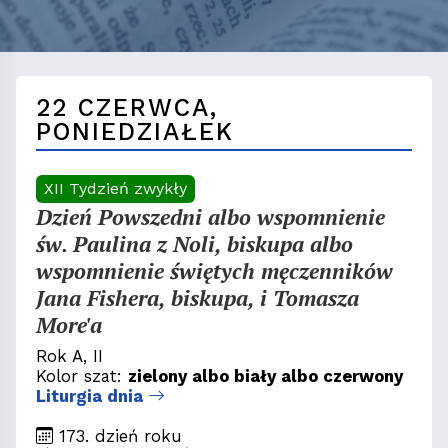
22 CZERWCA,
PONIEDZIAŁEK
XII Tydzień zwykły
Dzień Powszedni albo wspomnienie
św. Paulina z Noli, biskupa albo
wspomnienie świętych męczenników
Jana Fishera, biskupa, i Tomasza
More'a
Rok A, II
Kolor szat:
zielony albo biały albo czerwony
Liturgia dnia
173. dzień roku