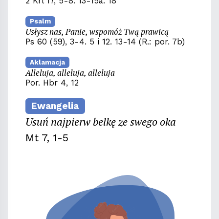
2 Krl 17, 5-8. 13-15a. 18
Psalm
Usłysz nas, Panie, wspomóż Twą prawicą
Ps 60 (59), 3-4. 5 i 12. 13-14 (R.: por. 7b)
Aklamacja
Alleluja, alleluja, alleluja
Por. Hbr 4, 12
Ewangelia
Usuń najpierw belkę ze swego oka
Mt 7, 1-5