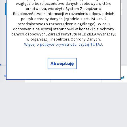
względzie bezpieczeństwo danych osobowych, które
przetwarza, wdrożyła System Zarządzania
Bezpieczeństwem Informacji w rozumieniu odpowiednich
polityk ochrony danych (zgodnie z art. 24 ust. 2
przedmiotowego rozporządzenia ogólnego). W celu
dochowania należytej staranności w kontekście ochrony
danych osobowych, Zarząd Instytutu NIEDZIELA wyznaczył
w organizacji Inspektora Ochrony Danych.
Polityka prywatności
Więcej o polityce prywatności czytaj TUTAJ
.
Copyright © 2026 - Instytut NIEDZIELA
Akceptuję
NIEZBĘDNIK
Menu
Liturgia
Wspieram
niedziela.pl
KATOLIKA