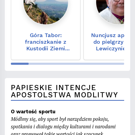
Góra Tabor:
Nuncjusz aposto
franciszkanie z
do pielgrzymó
Kustodii Ziemi
Lewiczynie: c
Świętej świętowali
nasze życie je
Przemienienie
drogą ku Bog
Pańskie
PAPIESKIE INTENCJE
APOSTOLSTWA MODLITWY
O wartość sportu
Módlmy się, aby sport był narzędziem pokoju,
spotkania i dialogu między kulturami i narodami
oraz promował takie wartości jak szacunek,