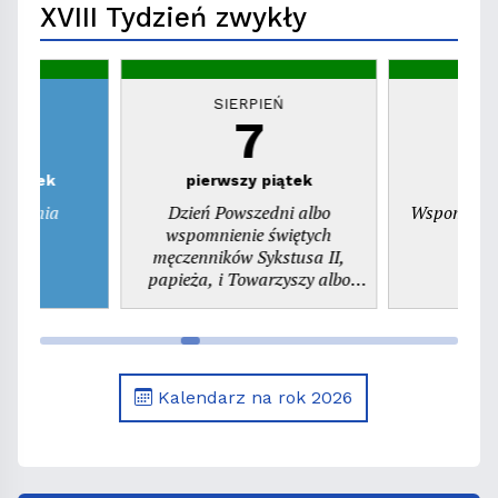
XVIII Tydzień zwykły
EŃ
SIERPIEŃ
S
7
zwartek
pierwszy piątek
ienienia
Dzień Powszedni albo
Wspomnieni
ego
wspomnienie świętych
pr
męczenników Sykstusa II,
papieża, i Towarzyszy albo
wspomnienie św. Kajetana,
prezbitera
Kalendarz na rok 2026