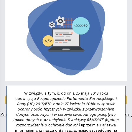
W związku z tym, iż od dnia 25 maja 2018 roku
obowiązuje
Rozporządzenie Parlamentu Europejskiego i
LAUREAT NAGRODY:
MAŁY FENIKS 2025
Rady (UE) 2016/679 z dnia 27 kwietnia 2016r. w sprawie
ochrony osób fizycznych w związku z przetwarzaniem
Zauważyłeś błąd, masz propozycje dotyczące serwisu,
danych osobowych i w sprawie swobodnego przepływu
takich danych
oraz
uchylenia Dyrektywy 95/46/WE (ogólne
napisz:
niezbednik@niedziela.pl
rozporządzenie o ochronie danych)
uprzejmie Państwa
informujemy, iż nasza organizacja, mając szczególnie na