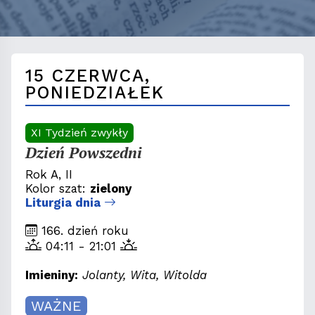
15 CZERWCA,
PONIEDZIAŁEK
XI Tydzień zwykły
Dzień Powszedni
Rok A, II
Kolor szat:
zielony
Liturgia dnia
166. dzień roku
04:11 - 21:01
Imieniny:
Jolanty, Wita, Witolda
WAŻNE