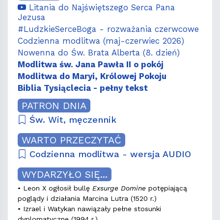
Litania do Najświętszego Serca Pana
Jezusa
#LudzkieSerceBoga - rozważania czerwcowe
Codzienna modlitwa (maj-czerwiec 2026)
Nowenna do Św. Brata Alberta (8. dzień)
Modlitwa św. Jana Pawła II o pokój
Modlitwa do Maryi, Królowej Pokoju
Biblia Tysiąclecia - pełny tekst
PATRON DNIA
Św. Wit, męczennik
WARTO PRZECZYTAĆ
Codzienna modlitwa - wersja AUDIO
WYDARZYŁO SIĘ...
• Leon X ogłosił bullę
Exsurge Domine
potępiającą
poglądy i działania Marcina Lutra (1520 r.)
• Izrael i Watykan nawiązały pełne stosunki
dyplomatyczne (1994 r.)