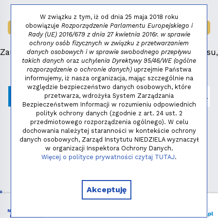
W związku z tym, iż od dnia 25 maja 2018 roku
obowiązuje
Rozporządzenie Parlamentu Europejskiego i
LAUREAT NAGRODY:
MAŁY FENIKS 2025
Rady (UE) 2016/679 z dnia 27 kwietnia 2016r. w sprawie
ochrony osób fizycznych w związku z przetwarzaniem
Zauważyłeś błąd, masz propozycje dotyczące serwisu,
danych osobowych i w sprawie swobodnego przepływu
takich danych
oraz
uchylenia Dyrektywy 95/46/WE (ogólne
napisz:
niezbednik@niedziela.pl
rozporządzenie o ochronie danych)
uprzejmie Państwa
informujemy, iż nasza organizacja, mając szczególnie na
względzie bezpieczeństwo danych osobowych, które
przetwarza, wdrożyła System Zarządzania
Bezpieczeństwem Informacji w rozumieniu odpowiednich
polityk ochrony danych (zgodnie z art. 24 ust. 2
przedmiotowego rozporządzenia ogólnego). W celu
dochowania należytej staranności w kontekście ochrony
danych osobowych, Zarząd Instytutu NIEDZIELA wyznaczył
w organizacji Inspektora Ochrony Danych.
Polityka prywatności
Więcej o polityce prywatności czytaj TUTAJ
.
Copyright © 2026 - Instytut NIEDZIELA
Akceptuję
NIEZBĘDNIK
Menu
Liturgia
Wspieram
niedziela.pl
KATOLIKA