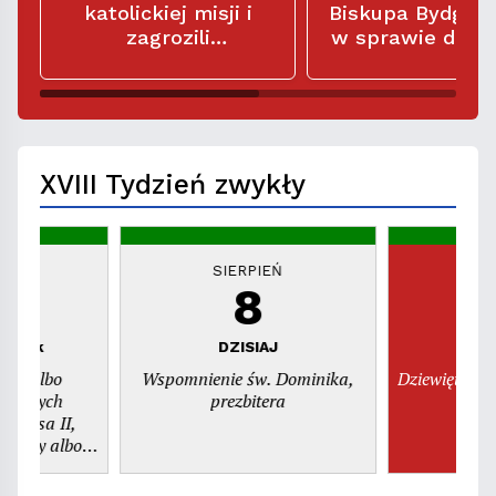
katolickiej misji i
Biskupa Bydgos
zagrozili
w sprawie dzw
misjonarzom: „Macie
w kościele
siedem dni na
parafialnym Świ
opuszczenie tego
Trójcy
miejsca"
XVIII Tydzień zwykły
EŃ
SIERPIEŃ
S
8
piątek
DZISIAJ
n
dni albo
Wspomnienie św. Dominika,
Dziewiętnast
świętych
prezbitera
szy albo
. Kajetana,
era