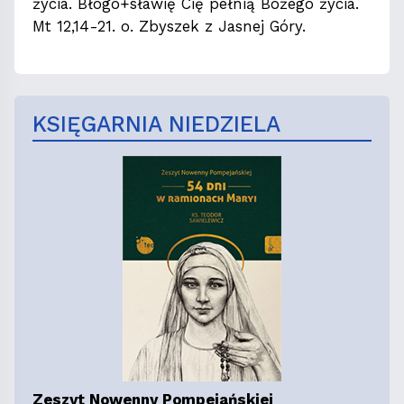
życia. Błogo+sławię Cię pełnią Bożego życia.
Mt 12,14-21. o. Zbyszek z Jasnej Góry.
KSIĘGARNIA NIEDZIELA
Zeszyt Nowenny Pompejańskiej