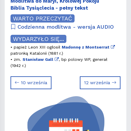
Modlitwa do Maryi, Królowej Pokoju
Biblia Tysiąclecia - pełny tekst
WARTO PRZECZYTAĆ
Codzienna modlitwa - wersja AUDIO
WYDARZYŁO SIĘ...
• papież Leon XIII ogłosił
Madonnę z Montserrat
patronką Katalonii (1881 r.)
• zm.
Stanisław Gall
, bp polowy WP, generał
(1942 r.)
10 września
12 września