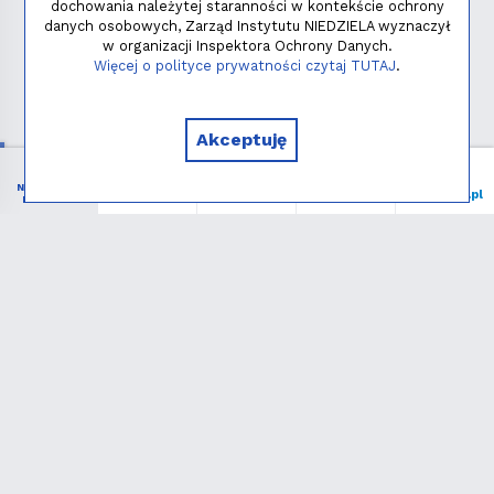
dochowania należytej staranności w kontekście ochrony
danych osobowych, Zarząd Instytutu NIEDZIELA wyznaczył
w organizacji Inspektora Ochrony Danych.
Polityka prywatności
Więcej o polityce prywatności czytaj TUTAJ
.
Copyright © 2026 - Instytut NIEDZIELA
Akceptuję
NIEZBĘDNIK
Menu
Liturgia
Wspieram
niedziela.pl
KATOLIKA