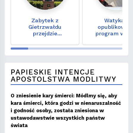
Zabytek z
Watykan:
Gietrzwałdu
opublikowan
przejdzie
program wizy
konserwację. To
Leona XIV we Fr
niezwykły zapis
wydarzeń sprzed 150
lat
PAPIESKIE INTENCJE
APOSTOLSTWA MODLITWY
O zniesienie kary śmierci: Módlmy się, aby
kara śmierci, która godzi w nienaruszalność
i godność osoby, została zniesiona w
ustawodawstwie wszystkich państw
świata