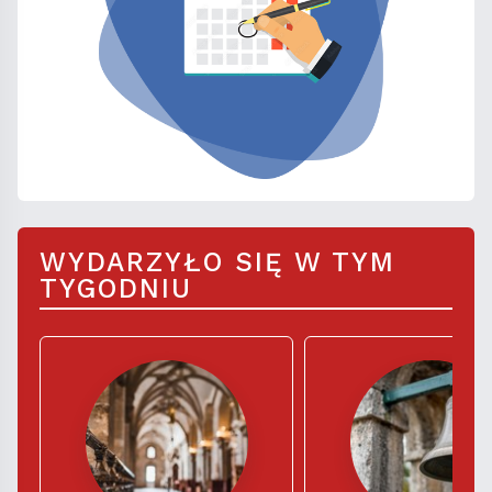
WYDARZYŁO SIĘ W TYM
TYGODNIU