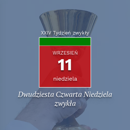
XXIV Tydzień zwykły
WRZESIEŃ
11
niedziela
Dwudziesta Czwarta Niedziela
zwykła