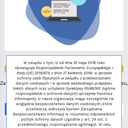
W związku z tym, iż od dnia 25 maja 2018 roku
obowiązuje
Rozporządzenie Parlamentu Europejskiego i
LAUREAT NAGRODY:
MAŁY FENIKS 2025
Rady (UE) 2016/679 z dnia 27 kwietnia 2016r. w sprawie
ochrony osób fizycznych w związku z przetwarzaniem
Zauważyłeś błąd, masz propozycje dotyczące serwisu,
danych osobowych i w sprawie swobodnego przepływu
takich danych
oraz
uchylenia Dyrektywy 95/46/WE (ogólne
napisz:
niezbednik@niedziela.pl
rozporządzenie o ochronie danych)
uprzejmie Państwa
informujemy, iż nasza organizacja, mając szczególnie na
względzie bezpieczeństwo danych osobowych, które
przetwarza, wdrożyła System Zarządzania
Bezpieczeństwem Informacji w rozumieniu odpowiednich
polityk ochrony danych (zgodnie z art. 24 ust. 2
przedmiotowego rozporządzenia ogólnego). W celu