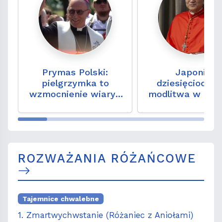
Prymas Polski:
Japonia:
pielgrzymka to
dziesięciodni
wzmocnienie wiary i
modlitwa w rocz
nadziei na
zbombardowa
codzienność
Hiroszimy i Nag
ROZWAŻANIA RÓŻAŃCOWE
Tajemnice chwalebne
1. Zmartwychwstanie (Różaniec z Aniołami)