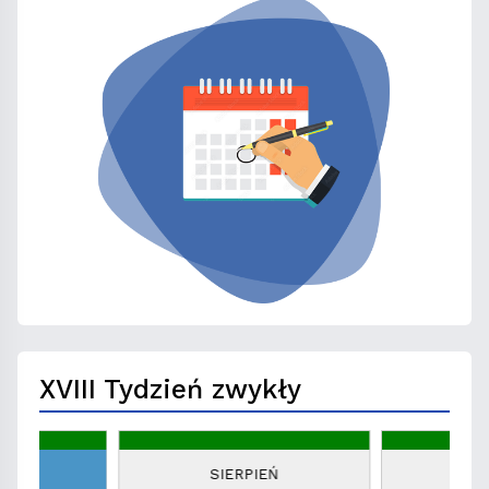
XVIII Tydzień zwykły
EŃ
SIERPIEŃ
S