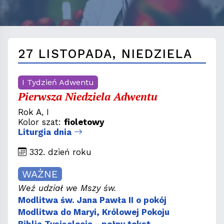
27 LISTOPADA, NIEDZIELA
I Tydzień Adwentu
Pierwsza Niedziela Adwentu
Rok A, I
Kolor szat:
fioletowy
Liturgia dnia
332. dzień roku
WAŻNE
Weź udział we Mszy św.
Modlitwa św. Jana Pawła II o pokój
Modlitwa do Maryi, Królowej Pokoju
Biblia Tysiąclecia - pełny tekst