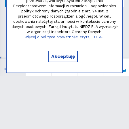
przetwarza, wdrożyła System Zarządzania
Bezpieczeństwem Informacji w rozumieniu odpowiednich
polityk ochrony danych (zgodnie z art. 24 ust. 2
przedmiotowego rozporządzenia ogólnego). W celu
dochowania należytej staranności w kontekście ochrony
danych osobowych, Zarząd Instytutu NIEDZIELA wyznaczył
w organizacji Inspektora Ochrony Danych.
Polityka prywatności
Więcej o polityce prywatności czytaj TUTAJ
.
Copyright © 2026 - Instytut NIEDZIELA
Akceptuję
NIEZBĘDNIK
Menu
Liturgia
Wspieram
niedziela.pl
KATOLIKA