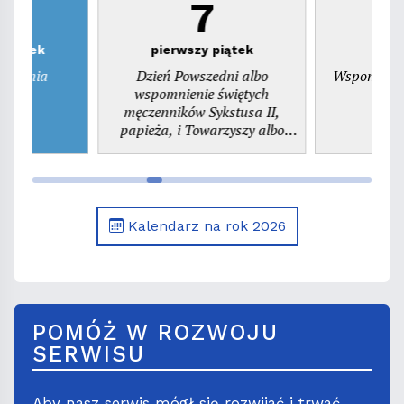
7
zwartek
pierwszy piątek
ienienia
Dzień Powszedni albo
Wspomnieni
ego
wspomnienie świętych
pr
męczenników Sykstusa II,
papieża, i Towarzyszy albo
wspomnienie św. Kajetana,
prezbitera
Kalendarz na rok 2026
POMÓŻ W ROZWOJU
SERWISU
Aby nasz serwis mógł się rozwijać i trwać