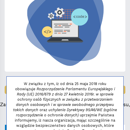
W związku z tym, iż od dnia 25 maja 2018 roku
obowiązuje
Rozporządzenie Parlamentu Europejskiego i
LAUREAT NAGRODY:
MAŁY FENIKS 2025
Rady (UE) 2016/679 z dnia 27 kwietnia 2016r. w sprawie
ochrony osób fizycznych w związku z przetwarzaniem
Zauważyłeś błąd, masz propozycje dotyczące serwisu,
danych osobowych i w sprawie swobodnego przepływu
takich danych
oraz
uchylenia Dyrektywy 95/46/WE (ogólne
napisz:
niezbednik@niedziela.pl
rozporządzenie o ochronie danych)
uprzejmie Państwa
informujemy, iż nasza organizacja, mając szczególnie na
względzie bezpieczeństwo danych osobowych, które