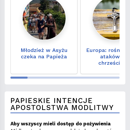
Młodzież w Asyżu
Europa: rośnie l
czeka na Papieża
ataków na
chrześcijan.
„Problem przez 
był niedostrzeg
PAPIESKIE INTENCJE
APOSTOLSTWA MODLITWY
Aby wszyscy mieli dostęp do pożywienia