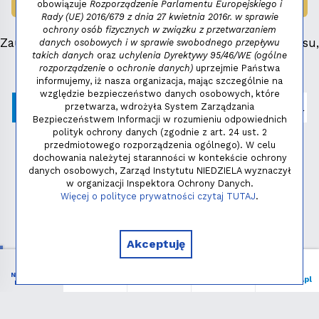
obowiązuje
Rozporządzenie Parlamentu Europejskiego i
LAUREAT NAGRODY:
MAŁY FENIKS 2025
Rady (UE) 2016/679 z dnia 27 kwietnia 2016r. w sprawie
ochrony osób fizycznych w związku z przetwarzaniem
Zauważyłeś błąd, masz propozycje dotyczące serwisu,
danych osobowych i w sprawie swobodnego przepływu
takich danych
oraz
uchylenia Dyrektywy 95/46/WE (ogólne
napisz:
niezbednik@niedziela.pl
rozporządzenie o ochronie danych)
uprzejmie Państwa
informujemy, iż nasza organizacja, mając szczególnie na
względzie bezpieczeństwo danych osobowych, które
przetwarza, wdrożyła System Zarządzania
Bezpieczeństwem Informacji w rozumieniu odpowiednich
polityk ochrony danych (zgodnie z art. 24 ust. 2
przedmiotowego rozporządzenia ogólnego). W celu
dochowania należytej staranności w kontekście ochrony
danych osobowych, Zarząd Instytutu NIEDZIELA wyznaczył
w organizacji Inspektora Ochrony Danych.
Polityka prywatności
Więcej o polityce prywatności czytaj TUTAJ
.
Copyright © 2026 - Instytut NIEDZIELA
Akceptuję
NIEZBĘDNIK
Menu
Liturgia
Wspieram
niedziela.pl
KATOLIKA