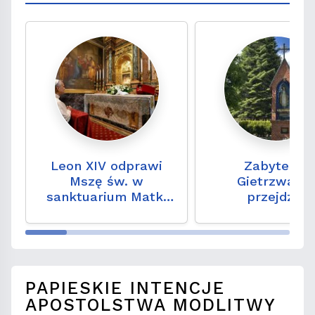
Leon XIV odprawi
Zabytek z
Mszę św. w
Gietrzwałd
sanktuarium Matki
przejdzie
Bożej Dobrej Rady w
konserwację. 
Genazzano
niezwykły zap
wydarzeń sprze
lat
PAPIESKIE INTENCJE
APOSTOLSTWA MODLITWY