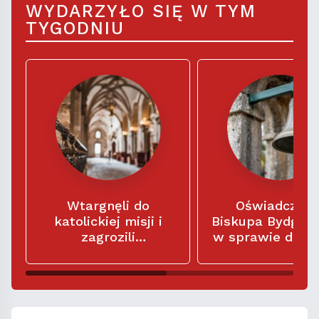
WYDARZYŁO SIĘ W TYM
TYGODNIU
Wtargnęli do
Oświadczeni
katolickiej misji i
Biskupa Bydgos
zagrozili
w sprawie dzw
misjonarzom: „Macie
w kościele
siedem dni na
parafialnym Świ
opuszczenie tego
Trójcy
miejsca"