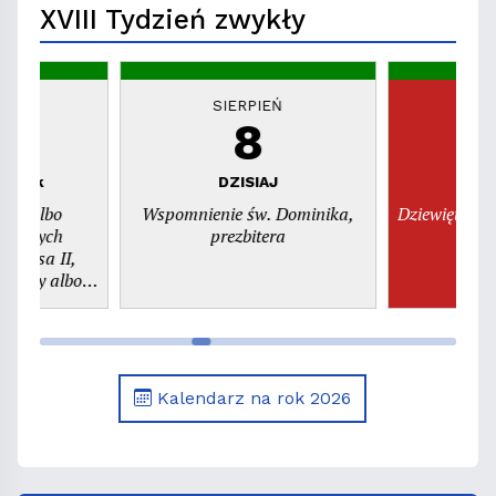
XVIII Tydzień zwykły
EŃ
SIERPIEŃ
S
8
piątek
DZISIAJ
n
dni albo
Wspomnienie św. Dominika,
Dziewiętnast
świętych
prezbitera
szy albo
. Kajetana,
era
Kalendarz na rok 2026