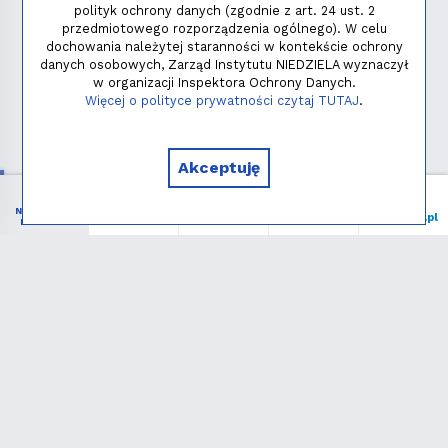
polityk ochrony danych (zgodnie z art. 24 ust. 2
przedmiotowego rozporządzenia ogólnego). W celu
dochowania należytej staranności w kontekście ochrony
danych osobowych, Zarząd Instytutu NIEDZIELA wyznaczył
w organizacji Inspektora Ochrony Danych.
Polityka prywatności
Więcej o polityce prywatności czytaj TUTAJ
.
Copyright © 2026 - Instytut NIEDZIELA
Akceptuję
NIEZBĘDNIK
Menu
Liturgia
Wspieram
niedziela.pl
KATOLIKA