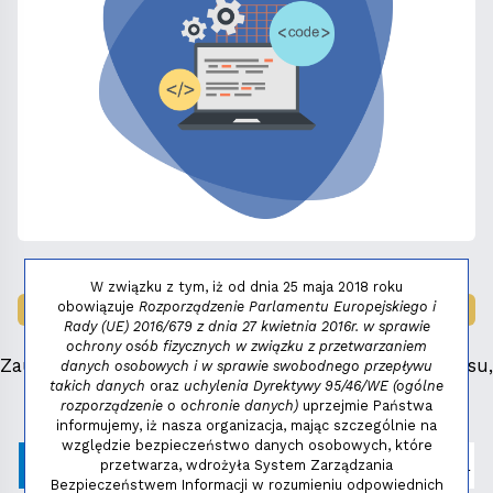
W związku z tym, iż od dnia 25 maja 2018 roku
obowiązuje
Rozporządzenie Parlamentu Europejskiego i
LAUREAT NAGRODY:
MAŁY FENIKS 2025
Rady (UE) 2016/679 z dnia 27 kwietnia 2016r. w sprawie
ochrony osób fizycznych w związku z przetwarzaniem
Zauważyłeś błąd, masz propozycje dotyczące serwisu,
danych osobowych i w sprawie swobodnego przepływu
takich danych
oraz
uchylenia Dyrektywy 95/46/WE (ogólne
napisz:
niezbednik@niedziela.pl
rozporządzenie o ochronie danych)
uprzejmie Państwa
informujemy, iż nasza organizacja, mając szczególnie na
względzie bezpieczeństwo danych osobowych, które
przetwarza, wdrożyła System Zarządzania
Bezpieczeństwem Informacji w rozumieniu odpowiednich