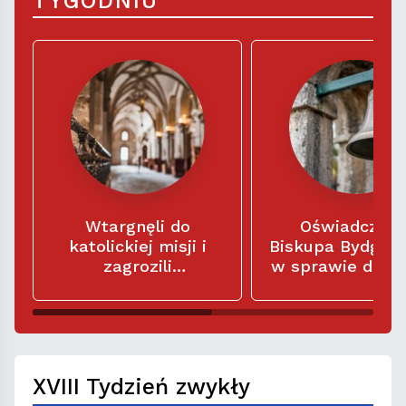
TYGODNIU
Wtargnęli do
Oświadczeni
katolickiej misji i
Biskupa Bydgos
zagrozili
w sprawie dzw
misjonarzom: „Macie
w kościele
siedem dni na
parafialnym Świ
opuszczenie tego
Trójcy
miejsca"
XVIII Tydzień zwykły