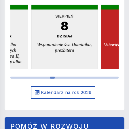
EŃ
SIERPIEŃ
S
8
piątek
DZISIAJ
n
dni albo
Wspomnienie św. Dominika,
Dziewiętnast
świętych
prezbitera
szy albo
. Kajetana,
era
Kalendarz na rok 2026
POMÓŻ W ROZWOJU