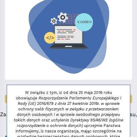
W związku z tym, iż od dnia 25 maja 2018 roku
obowiązuje
Rozporządzenie Parlamentu Europejskiego i
LAUREAT NAGRODY:
MAŁY FENIKS 2025
Rady (UE) 2016/679 z dnia 27 kwietnia 2016r. w sprawie
ochrony osób fizycznych w związku z przetwarzaniem
Zauważyłeś błąd, masz propozycje dotyczące serwisu,
danych osobowych i w sprawie swobodnego przepływu
takich danych
oraz
uchylenia Dyrektywy 95/46/WE (ogólne
napisz:
niezbednik@niedziela.pl
rozporządzenie o ochronie danych)
uprzejmie Państwa
informujemy, iż nasza organizacja, mając szczególnie na
względzie bezpieczeństwo danych osobowych, które