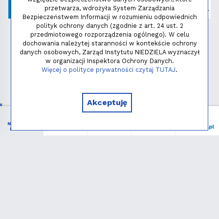
przetwarza, wdrożyła System Zarządzania
Bezpieczeństwem Informacji w rozumieniu odpowiednich
polityk ochrony danych (zgodnie z art. 24 ust. 2
przedmiotowego rozporządzenia ogólnego). W celu
dochowania należytej staranności w kontekście ochrony
danych osobowych, Zarząd Instytutu NIEDZIELA wyznaczył
w organizacji Inspektora Ochrony Danych.
Polityka prywatności
Więcej o polityce prywatności czytaj TUTAJ
.
Copyright © 2026 - Instytut NIEDZIELA
Akceptuję
NIEZBĘDNIK
Menu
Liturgia
Wspieram
niedziela.pl
KATOLIKA