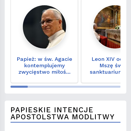
Papież: w św. Agacie
Leon XIV odpr
kontemplujemy
Mszę św. w
zwycięstwo miłości
sanktuarium M
nad śmiercią
Bożej Dobrej Ra
Genazzano
PAPIESKIE INTENCJE
APOSTOLSTWA MODLITWY