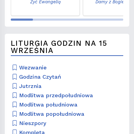
Żyć Ewangelią
Damy z Bogiem r
LITURGIA GODZIN NA 15
WRZEŚNIA
Wezwanie
Godzina Czytań
Jutrznia
Modlitwa przedpołudniowa
Modlitwa południowa
Modlitwa popołudniowa
Nieszpory
Kompleta