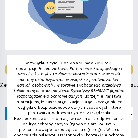
W związku z tym, iż od dnia 25 maja 2018 roku
obowiązuje
Rozporządzenie Parlamentu Europejskiego i
LAUREAT NAGRODY:
MAŁY FENIKS 2025
Rady (UE) 2016/679 z dnia 27 kwietnia 2016r. w sprawie
ochrony osób fizycznych w związku z przetwarzaniem
Zauważyłeś błąd, masz propozycje dotyczące serwisu,
danych osobowych i w sprawie swobodnego przepływu
takich danych
oraz
uchylenia Dyrektywy 95/46/WE (ogólne
napisz:
niezbednik@niedziela.pl
rozporządzenie o ochronie danych)
uprzejmie Państwa
informujemy, iż nasza organizacja, mając szczególnie na
względzie bezpieczeństwo danych osobowych, które
przetwarza, wdrożyła System Zarządzania
Bezpieczeństwem Informacji w rozumieniu odpowiednich
polityk ochrony danych (zgodnie z art. 24 ust. 2
przedmiotowego rozporządzenia ogólnego). W celu
dochowania należytej staranności w kontekście ochrony