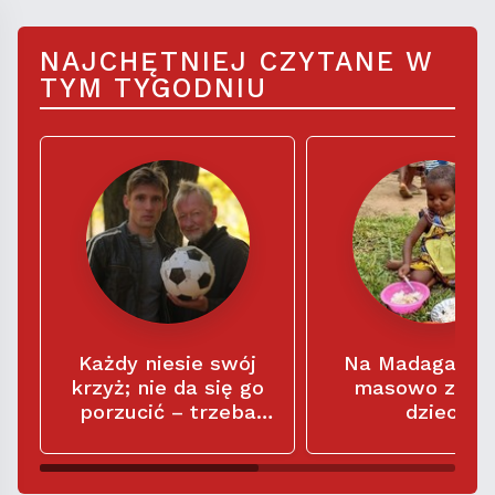
NAJCHĘTNIEJ CZYTANE W
TYM TYGODNIU
Każdy niesie swój
Na Madagaska
krzyż; nie da się go
masowo znika
porzucić – trzeba
dzieci
zaakceptować, że
jest częścią naszego
życia