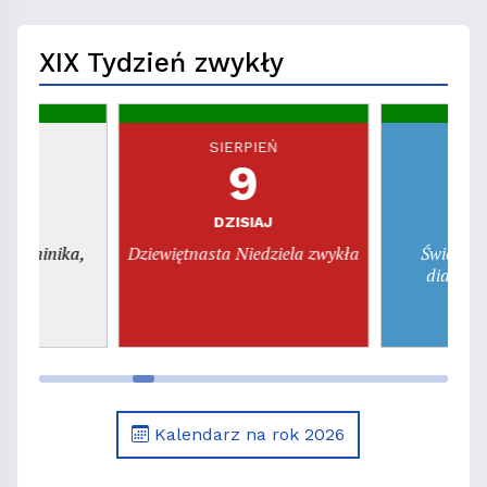
XIX Tydzień zwykły
EŃ
SIERPIEŃ
S
9
a
DZISIAJ
pon
. Dominika,
Dziewiętnasta Niedziela zwykła
Święto ś
era
diakona
Kalendarz na rok 2026