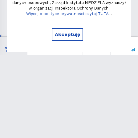
danych osobowych, Zarząd Instytutu NIEDZIELA wyznaczył
w organizacji Inspektora Ochrony Danych.
Polityka prywatności
Więcej o polityce prywatności czytaj TUTAJ
.
Copyright © 2026 - Instytut NIEDZIELA
Akceptuję
NIEZBĘDNIK
Menu
Liturgia
Wspieram
niedziela.pl
KATOLIKA