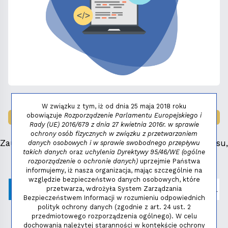
W związku z tym, iż od dnia 25 maja 2018 roku
obowiązuje
Rozporządzenie Parlamentu Europejskiego i
LAUREAT NAGRODY:
MAŁY FENIKS 2025
Rady (UE) 2016/679 z dnia 27 kwietnia 2016r. w sprawie
ochrony osób fizycznych w związku z przetwarzaniem
Zauważyłeś błąd, masz propozycje dotyczące serwisu,
danych osobowych i w sprawie swobodnego przepływu
takich danych
oraz
uchylenia Dyrektywy 95/46/WE (ogólne
napisz:
niezbednik@niedziela.pl
rozporządzenie o ochronie danych)
uprzejmie Państwa
informujemy, iż nasza organizacja, mając szczególnie na
względzie bezpieczeństwo danych osobowych, które
przetwarza, wdrożyła System Zarządzania
Bezpieczeństwem Informacji w rozumieniu odpowiednich
polityk ochrony danych (zgodnie z art. 24 ust. 2
przedmiotowego rozporządzenia ogólnego). W celu
dochowania należytej staranności w kontekście ochrony