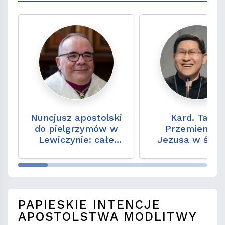
Nuncjusz apostolski
Kard. Tagle:
do pielgrzymów w
Przemienieni
Lewiczynie: całe
Jezusa w świe
nasze życie jest
oszpeconym wo
drogą ku Bogu
PAPIESKIE INTENCJE
APOSTOLSTWA MODLITWY