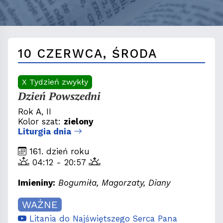
10 CZERWCA, ŚRODA
X Tydzień zwykły
Dzień Powszedni
Rok A, II
Kolor szat:
zielony
Liturgia dnia
161. dzień roku
04:12 - 20:57
Imieniny:
Bogumiła, Magorzaty, Diany
WAŻNE
Litania do Najświętszego Serca Pana