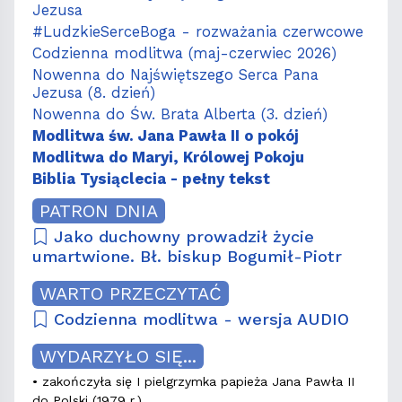
Jezusa
#LudzkieSerceBoga - rozważania czerwcowe
Codzienna modlitwa (maj-czerwiec 2026)
Nowenna do Najświętszego Serca Pana
Jezusa (8. dzień)
Nowenna do Św. Brata Alberta (3. dzień)
Modlitwa św. Jana Pawła II o pokój
Modlitwa do Maryi, Królowej Pokoju
Biblia Tysiąclecia - pełny tekst
PATRON DNIA
Jako duchowny prowadził życie
umartwione. Bł. biskup Bogumił-Piotr
WARTO PRZECZYTAĆ
Codzienna modlitwa - wersja AUDIO
WYDARZYŁO SIĘ...
• zakończyła się I pielgrzymka papieża Jana Pawła II
do Polski (1979 r.)