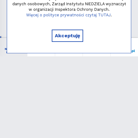
danych osobowych, Zarząd Instytutu NIEDZIELA wyznaczył
w organizacji Inspektora Ochrony Danych.
Polityka prywatności
Więcej o polityce prywatności czytaj TUTAJ
.
Copyright © 2026 - Instytut NIEDZIELA
Akceptuję
NIEZBĘDNIK
Menu
Liturgia
Wspieram
niedziela.pl
KATOLIKA