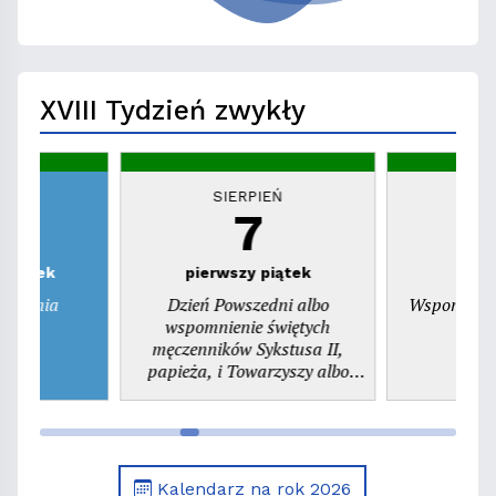
XVIII Tydzień zwykły
EŃ
SIERPIEŃ
S
7
zwartek
pierwszy piątek
ienienia
Dzień Powszedni albo
Wspomnieni
ego
wspomnienie świętych
pr
męczenników Sykstusa II,
papieża, i Towarzyszy albo
wspomnienie św. Kajetana,
prezbitera
Kalendarz na rok 2026