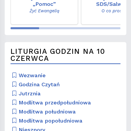
„Pomoc”
SDS/Salwato
Żyć Ewangelią
O co proszę?
LITURGIA GODZIN NA 10
CZERWCA
Wezwanie
Godzina Czytań
Jutrznia
Modlitwa przedpołudniowa
Modlitwa południowa
Modlitwa popołudniowa
Nieszpory