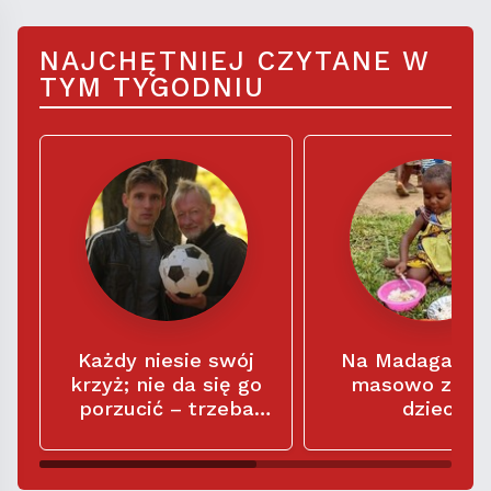
NAJCHĘTNIEJ CZYTANE W
TYM TYGODNIU
Każdy niesie swój
Na Madagaska
krzyż; nie da się go
masowo znika
porzucić – trzeba
dzieci
zaakceptować, że
jest częścią naszego
życia