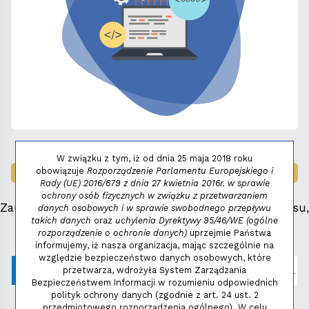
W związku z tym, iż od dnia 25 maja 2018 roku
obowiązuje
Rozporządzenie Parlamentu Europejskiego i
LAUREAT NAGRODY:
MAŁY FENIKS 2025
Rady (UE) 2016/679 z dnia 27 kwietnia 2016r. w sprawie
ochrony osób fizycznych w związku z przetwarzaniem
Zauważyłeś błąd, masz propozycje dotyczące serwisu,
danych osobowych i w sprawie swobodnego przepływu
takich danych
oraz
uchylenia Dyrektywy 95/46/WE (ogólne
napisz:
niezbednik@niedziela.pl
rozporządzenie o ochronie danych)
uprzejmie Państwa
informujemy, iż nasza organizacja, mając szczególnie na
względzie bezpieczeństwo danych osobowych, które
przetwarza, wdrożyła System Zarządzania
Bezpieczeństwem Informacji w rozumieniu odpowiednich
polityk ochrony danych (zgodnie z art. 24 ust. 2
przedmiotowego rozporządzenia ogólnego). W celu