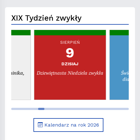
XIX Tydzień zwykły
EŃ
SIERPIEŃ
S
9
a
DZISIAJ
pon
. Dominika,
Dziewiętnasta Niedziela zwykła
Święto ś
era
diakona
Kalendarz na rok 2026