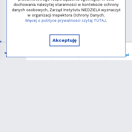
dochowania należytej staranności w kontekście ochrony
danych osobowych, Zarząd Instytutu NIEDZIELA wyznaczył
w organizacji Inspektora Ochrony Danych.
Polityka prywatności
Więcej o polityce prywatności czytaj TUTAJ
.
Copyright © 2026 - Instytut NIEDZIELA
Akceptuję
NIEZBĘDNIK
Menu
Liturgia
Wspieram
niedziela.pl
KATOLIKA