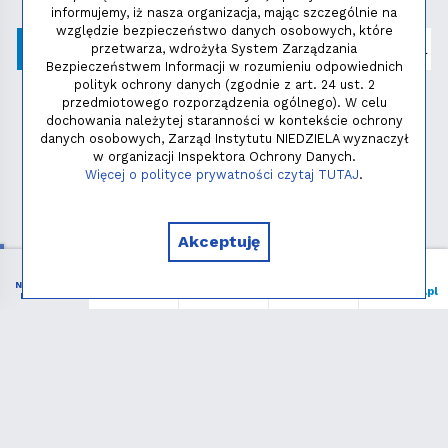
informujemy, iż nasza organizacja, mając szczególnie na
względzie bezpieczeństwo danych osobowych, które
przetwarza, wdrożyła System Zarządzania
Bezpieczeństwem Informacji w rozumieniu odpowiednich
polityk ochrony danych (zgodnie z art. 24 ust. 2
przedmiotowego rozporządzenia ogólnego). W celu
dochowania należytej staranności w kontekście ochrony
danych osobowych, Zarząd Instytutu NIEDZIELA wyznaczył
w organizacji Inspektora Ochrony Danych.
Polityka prywatności
Więcej o polityce prywatności czytaj TUTAJ
.
Copyright © 2026 - Instytut NIEDZIELA
Akceptuję
NIEZBĘDNIK
Menu
Liturgia
Wspieram
niedziela.pl
KATOLIKA