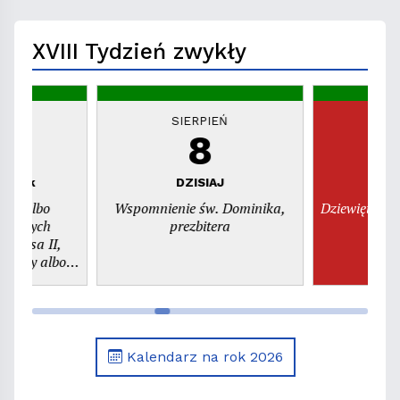
miejsca"
XVIII Tydzień zwykły
EŃ
SIERPIEŃ
S
8
piątek
DZISIAJ
n
dni albo
Wspomnienie św. Dominika,
Dziewiętnast
świętych
prezbitera
szy albo
. Kajetana,
era
Kalendarz na rok 2026