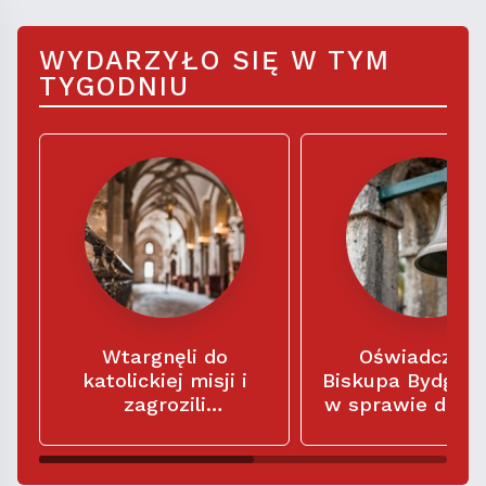
WYDARZYŁO SIĘ W TYM
TYGODNIU
Wtargnęli do
Oświadczeni
katolickiej misji i
Biskupa Bydgos
zagrozili
w sprawie dzw
misjonarzom: „Macie
w kościele
siedem dni na
parafialnym Świ
opuszczenie tego
Trójcy