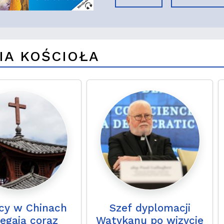
IA KOŚCIOŁA
icy w Chinach
Szef dyplomacji
egają coraz
Watykanu po wizycie