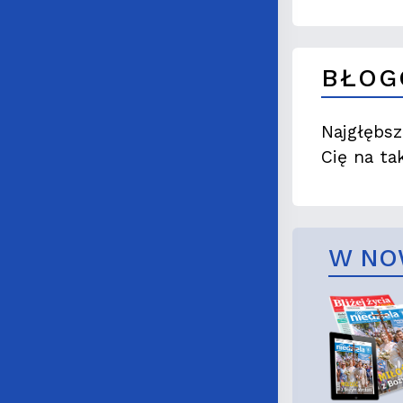
BŁOG
Najgłębsz
Cię na ta
W NO