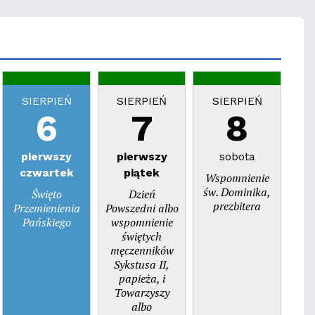
SIERPIEŃ
SIERPIEŃ
SIERPIEŃ
S
6
7
8
pierwszy
pierwszy
sobota
n
czwartek
piątek
Wspomnienie
Dzi
św. Dominika,
Święto
Dzień
prezbitera
Przemienienia
Powszedni albo
Pańskiego
wspomnienie
świętych
męczenników
Sykstusa II,
papieża, i
Towarzyszy
albo