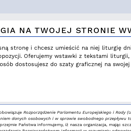
RGIA NA TWOJEJ STRONIE 
ną stronę i chcesz umieścić na niej liturgię dn
opozycji. Oferujemy wstawki z tekstami liturgii
osób dostosujesz do szaty graficznej na swojej 
 obowiązuje
Rozporządzenie Parlamentu Europejskiego i Rady (UE
zaniem danych osobowych i w sprawie swobodnego przepływu t
LAUREAT NAGRODY:
MAŁY F
rzejmie Państwa informujemy, iż nasza organizacja, mając szc
ządzania Bezpieczeństwem Informacji w rozumieniu odpowiedni