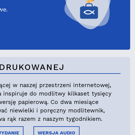
we.
I DRUKOWANEJ
jącej w naszej przestrzeni internetowej,
 inspiruje do modlitwy kilkaset tysięcy
wersję papierową. Co dwa miesiące
ć niewielki i poręczny modlitewnik,
wa rąk razem z naszym tygodnikiem.
YDANIE
WERSJA AUDIO