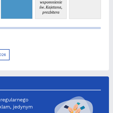
wspomnienie
św. Kajetana,
prezbitera
026
 regularnego
klam, jedynym