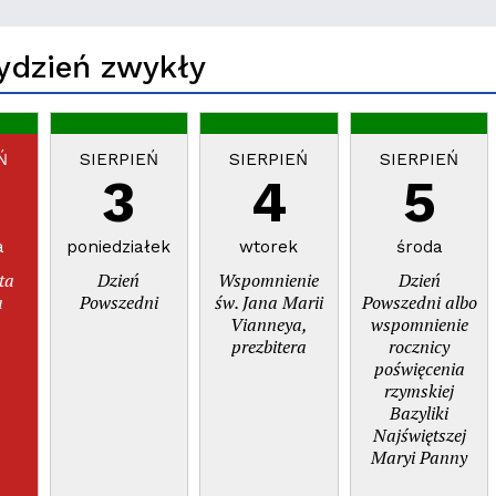
Tydzień zwykły
Ń
SIERPIEŃ
SIERPIEŃ
SIERPIEŃ
3
4
5
a
poniedziałek
wtorek
środa
ta
Dzień
Wspomnienie
Dzień
a
Powszedni
św. Jana Marii
Powszedni albo
Vianneya,
wspomnienie
prezbitera
rocznicy
poświęcenia
rzymskiej
Bazyliki
Najświętszej
Maryi Panny