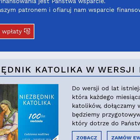
inansowania jest Państwa wsparcie.
szym patronem i ofiaruj nam wsparcie finanso
j wpłaty
BĘDNIK KATOLIKA W WERSJ
Do wersji od lat istnie
która każdego miesiąca
katolików, dołączamy 
będziemy przygotowywa
który dotrze do Państ
ZOBACZ
ZAMÓW EW