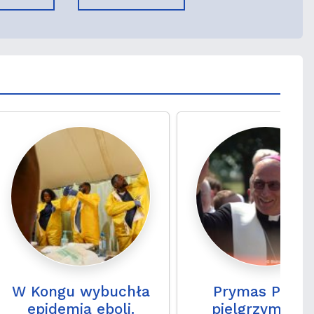
W Kongu wybuchła
Prymas Polski
epidemia eboli.
pielgrzymka t