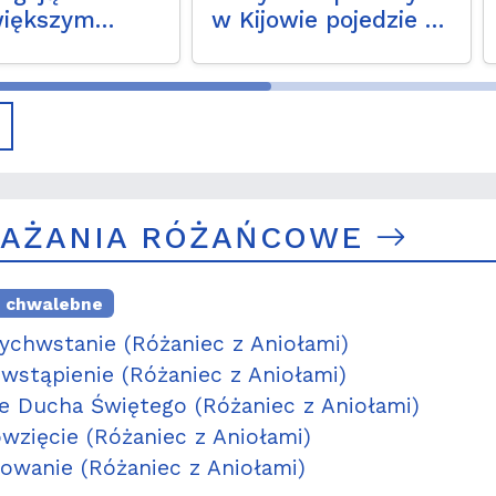
iększym
w Kijowie pojedzie do
trykcjom -
Moskwy?
uje niemiecki
biskup
AŻANIA RÓŻAŃCOWE
e chwalebne
ychwstanie (Różaniec z Aniołami)
wstąpienie (Różaniec z Aniołami)
ie Ducha Świętego (Różaniec z Aniołami)
wzięcie (Różaniec z Aniołami)
owanie (Różaniec z Aniołami)