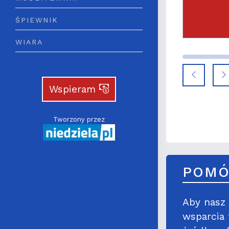
ścioła
ŚPIEWNIK
WIARA
Wspieram
Tworzony przez
POMÓ
Aby nasz 
wsparcia