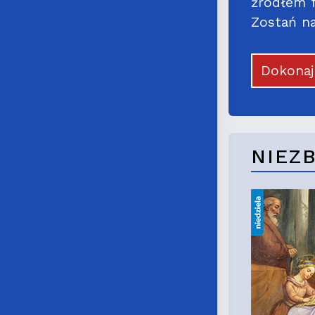
źródłem f
Zostań na
Dokona
NIEZ