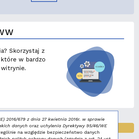
WWW
ia? Skorzystaj z
, które w bardzo
witrynie.
) 2016/679 z dnia 27 kwietnia 2016r. w sprawie
akich danych
oraz
uchylenia Dyrektywy 95/46/WE
ENIKS 2025
zególnie na względzie bezpieczeństwo danych
ch polityk ochrony danych (zgodnie z art. 24 ust.