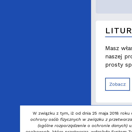
LITU
Masz włas
naszej pr
prosty sp
Zobacz
W związku z tym, iż od dnia 25 maja 2018 roku
ochrony osób fizycznych w związku z przetwar
(ogólne rozporządzenie o ochronie danych)
up
osobowych, które przetwarza, wdrożyła System Zar