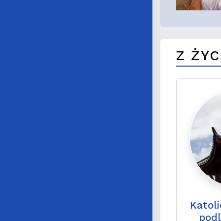
Z ŻYC
Katol
podl