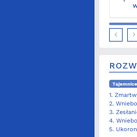
w
res
alarm
ROZW
Tajemnic
1. Zmartw
2. Wniebo
3. Zesłan
4. Wniebo
5. Ukoron