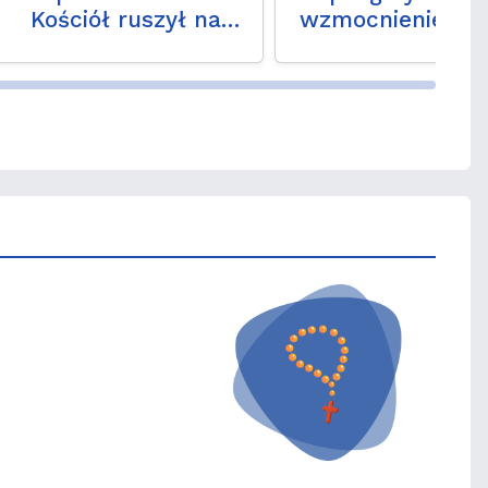
Kościół ruszył na
wzmocnienie wia
ratunek
nadziei na
codzienność