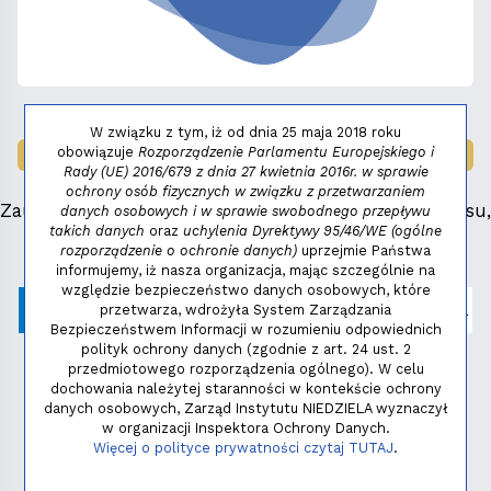
W związku z tym, iż od dnia 25 maja 2018 roku
obowiązuje
Rozporządzenie Parlamentu Europejskiego i
LAUREAT NAGRODY:
MAŁY FENIKS 2025
Rady (UE) 2016/679 z dnia 27 kwietnia 2016r. w sprawie
ochrony osób fizycznych w związku z przetwarzaniem
Zauważyłeś błąd, masz propozycje dotyczące serwisu,
danych osobowych i w sprawie swobodnego przepływu
takich danych
oraz
uchylenia Dyrektywy 95/46/WE (ogólne
napisz:
niezbednik@niedziela.pl
rozporządzenie o ochronie danych)
uprzejmie Państwa
informujemy, iż nasza organizacja, mając szczególnie na
względzie bezpieczeństwo danych osobowych, które
przetwarza, wdrożyła System Zarządzania
Bezpieczeństwem Informacji w rozumieniu odpowiednich
polityk ochrony danych (zgodnie z art. 24 ust. 2
przedmiotowego rozporządzenia ogólnego). W celu
dochowania należytej staranności w kontekście ochrony
danych osobowych, Zarząd Instytutu NIEDZIELA wyznaczył
w organizacji Inspektora Ochrony Danych.
Polityka prywatności
Więcej o polityce prywatności czytaj TUTAJ
.
Copyright © 2026 - Instytut NIEDZIELA