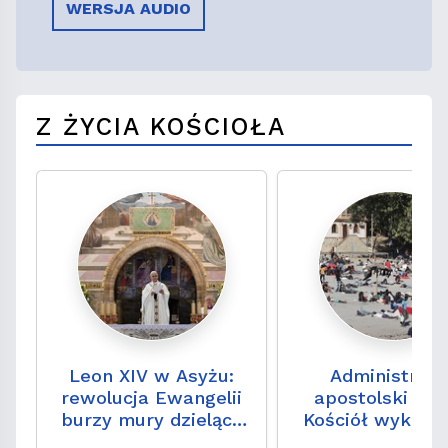
WERSJA AUDIO
Z ŻYCIA KOŚCIOŁA
Leon XIV w Asyżu:
Administrato
rewolucja Ewangelii
apostolski Ceu
burzy mury dzielące
Kościół wykazał
ludzi
dojrzałością