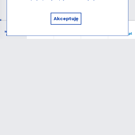
Copyright © 2026 - Instytut NIEDZIELA
Akceptuję
NIEZBĘDNIK
Menu
Liturgia
Wspieram
niedziela.pl
KATOLIKA