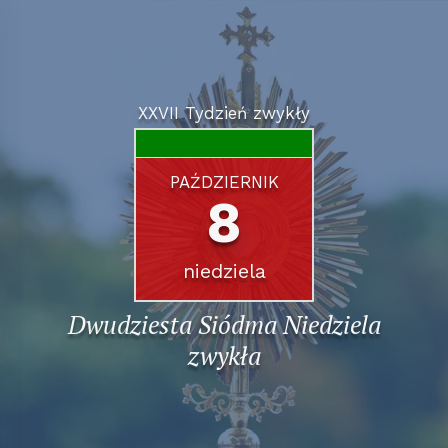
XXVII Tydzień zwykły
PAŹDZIERNIK
8
niedziela
Dwudziesta Siódma Niedziela
zwykła