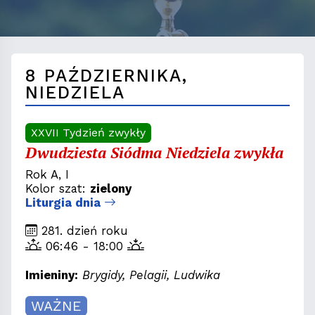
8 PAŹDZIERNIKA,
NIEDZIELA
XXVII Tydzień zwykły
Dwudziesta Siódma Niedziela zwykła
Rok A, I
Kolor szat:
zielony
Liturgia dnia
281. dzień roku
06:46 - 18:00
Imieniny:
Brygidy, Pelagii, Ludwika
WAŻNE