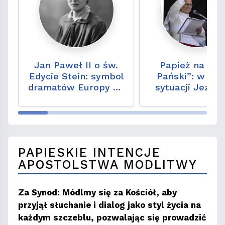
Jan Paweł II o św.
Papież na „An
Edycie Stein: symbol
Pański”: w każ
dramatów Europy XX
sytuacji Jezus
stulecia
nie opuszcz
PAPIESKIE INTENCJE
APOSTOLSTWA MODLITWY
Za Synod: Módlmy się za Kościół, aby
przyjął słuchanie i dialog jako styl życia na
każdym szczeblu, pozwalając się prowadzić