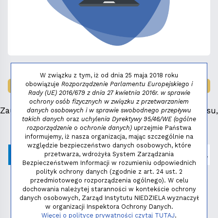
W związku z tym, iż od dnia 25 maja 2018 roku
obowiązuje
Rozporządzenie Parlamentu Europejskiego i
LAUREAT NAGRODY:
MAŁY FENIKS 2025
Rady (UE) 2016/679 z dnia 27 kwietnia 2016r. w sprawie
ochrony osób fizycznych w związku z przetwarzaniem
Zauważyłeś błąd, masz propozycje dotyczące serwisu,
danych osobowych i w sprawie swobodnego przepływu
takich danych
oraz
uchylenia Dyrektywy 95/46/WE (ogólne
napisz:
niezbednik@niedziela.pl
rozporządzenie o ochronie danych)
uprzejmie Państwa
informujemy, iż nasza organizacja, mając szczególnie na
względzie bezpieczeństwo danych osobowych, które
przetwarza, wdrożyła System Zarządzania
Bezpieczeństwem Informacji w rozumieniu odpowiednich
polityk ochrony danych (zgodnie z art. 24 ust. 2
przedmiotowego rozporządzenia ogólnego). W celu
dochowania należytej staranności w kontekście ochrony
danych osobowych, Zarząd Instytutu NIEDZIELA wyznaczył
w organizacji Inspektora Ochrony Danych.
Polityka prywatności
Więcej o polityce prywatności czytaj TUTAJ
.