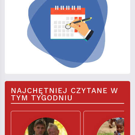
NAJCHĘTNIEJ CZYTANE W
TYM TYGODNIU