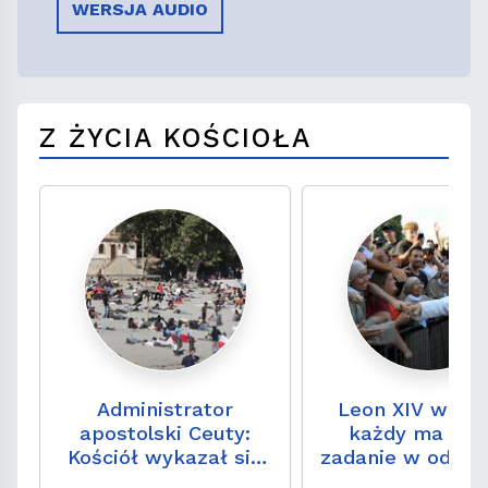
WERSJA AUDIO
Z ŻYCIA KOŚCIOŁA
Administrator
Leon XIV w Asy
apostolski Ceuty:
każdy ma swo
Kościół wykazał się
zadanie w odbu
dojrzałością w
Kościoła