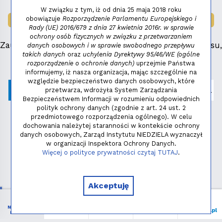
W związku z tym, iż od dnia 25 maja 2018 roku
obowiązuje
Rozporządzenie Parlamentu Europejskiego i
LAUREAT NAGRODY:
MAŁY FENIKS 2025
Rady (UE) 2016/679 z dnia 27 kwietnia 2016r. w sprawie
ochrony osób fizycznych w związku z przetwarzaniem
Zauważyłeś błąd, masz propozycje dotyczące serwisu,
danych osobowych i w sprawie swobodnego przepływu
takich danych
oraz
uchylenia Dyrektywy 95/46/WE (ogólne
napisz:
niezbednik@niedziela.pl
rozporządzenie o ochronie danych)
uprzejmie Państwa
informujemy, iż nasza organizacja, mając szczególnie na
względzie bezpieczeństwo danych osobowych, które
przetwarza, wdrożyła System Zarządzania
Bezpieczeństwem Informacji w rozumieniu odpowiednich
polityk ochrony danych (zgodnie z art. 24 ust. 2
przedmiotowego rozporządzenia ogólnego). W celu
dochowania należytej staranności w kontekście ochrony
danych osobowych, Zarząd Instytutu NIEDZIELA wyznaczył
w organizacji Inspektora Ochrony Danych.
Polityka prywatności
Więcej o polityce prywatności czytaj TUTAJ
.
Copyright © 2026 - Instytut NIEDZIELA
Akceptuję
NIEZBĘDNIK
Menu
Liturgia
Wspieram
niedziela.pl
KATOLIKA