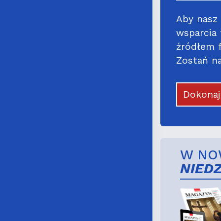
Aby nasz 
wsparcia
źródłem f
Zostań na
Dokona
W NO
NIED