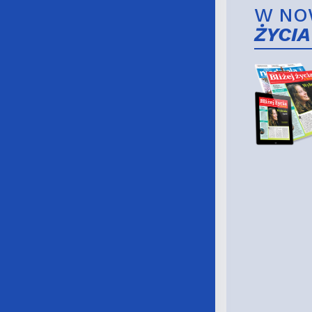
W NO
ŻYCIA