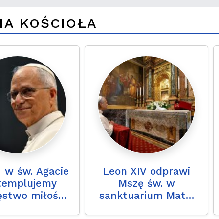
IA KOŚCIOŁA
: w św. Agacie
Leon XIV odprawi
templujemy
Mszę św. w
ęstwo miłości
sanktuarium Matki
d śmiercią
Bożej Dobrej Rady w