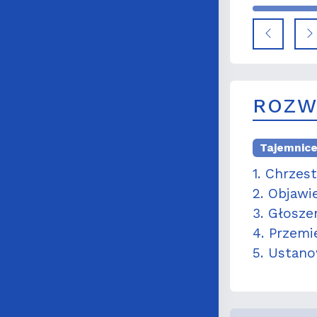
ROZW
Tajemnice
1. Chrzes
2. Objawi
3. Głosze
4. Przemi
5. Ustano