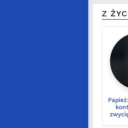
Z ŻYC
Papież
kon
zwyci
na