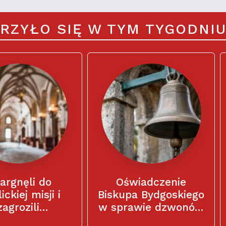
RZYŁO SIĘ W TYM TYGODNI
argnęli do
Oświadczenie
ickiej misji i
Biskupa Bydgoskiego
zagrozili
w sprawie dzwonów
arzom: „Macie
w kościele