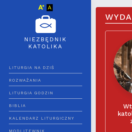
Wielkość czcionki
Wersja graficzna
A
WYDA
NIEZBĘDNIK
KATOLIKA
LITURGIA NA DZIŚ
ROZWAŻANIA
LITURGIA GODZIN
Wt
BIBLIA
katol
KALENDARZ LITURGICZNY
misjon
MODLITEWNIK