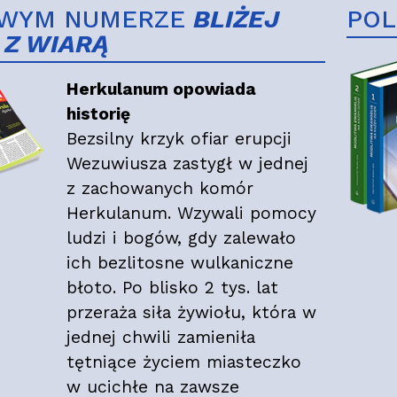
WYM NUMERZE
BLIŻEJ
PO
 Z WIARĄ
Herkulanum opowiada
historię
Bezsilny krzyk ofiar erupcji
Wezuwiusza zastygł w jednej
z zachowanych komór
Herkulanum. Wzywali pomocy
ludzi i bogów, gdy zalewało
ich bezlitosne wulkaniczne
błoto. Po blisko 2 tys. lat
przeraża siła żywiołu, która w
jednej chwili zamieniła
tętniące życiem miasteczko
w ucichłe na zawsze