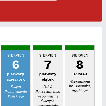
SIERPIEŃ
SIERPIEŃ
SIERPIEŃ
S
6
7
8
pierwszy
pierwszy
DZISIAJ
n
czwartek
piątek
Wspomnienie
Dzi
św. Dominika,
Święto
Dzień
prezbitera
Przemienienia
Powszedni albo
Pańskiego
wspomnienie
świętych
męczenników