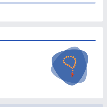
niezwykły zapis
wydarzeń sprzed 150
lat