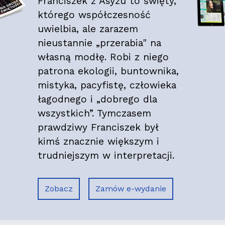
Franciszek z Asyżu to święty,
którego współczesność
uwielbia, ale zarazem
nieustannie „przerabia" na
własną modłę. Robi z niego
patrona ekologii, buntownika,
mistyka, pacyfistę, człowieka
łagodnego i „dobrego dla
wszystkich”. Tymczasem
prawdziwy Franciszek był
kimś znacznie większym i
trudniejszym w interpretacji.
Zobacz
Zamów e-wydanie