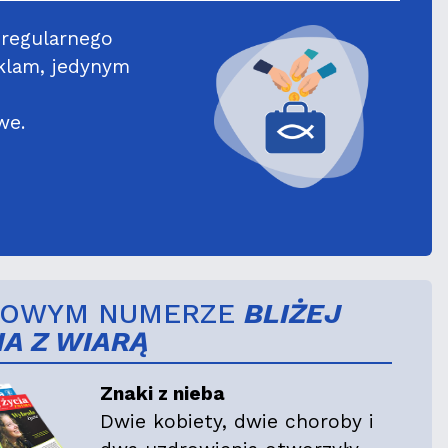
 regularnego
klam, jedynym
we.
NOWYM NUMERZE
BLIŻEJ
IA Z WIARĄ
Znaki z nieba
Dwie kobiety, dwie choroby i