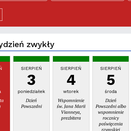
dem dni na
parafialnym Świętej
zczenie tego
Trójcy
miejsca"
Tydzień zwykły
Ń
SIERPIEŃ
SIERPIEŃ
SIERPIEŃ
3
4
5
a
poniedziałek
wtorek
środa
ta
Dzień
Wspomnienie
Dzień
a
Powszedni
św. Jana Marii
Powszedni albo
Vianneya,
wspomnienie
prezbitera
rocznicy
poświęcenia
rzymskiej