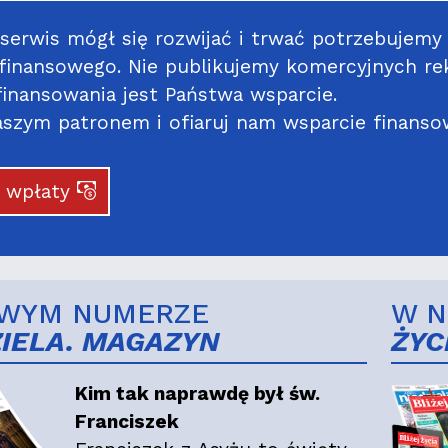
serwis mógł się rozwijać i trwać potrzebujemy
 finansowego. Nie publikujemy komercyjnych re
inansowania jest Państwa wsparcie.
szym patronem i ofiaruj nam wsparcie finanso
j wpłaty
WYM NUMERZE
W 
ZIELA. MAGAZYN
ŻYC
Kim tak naprawdę był św.
Franciszek