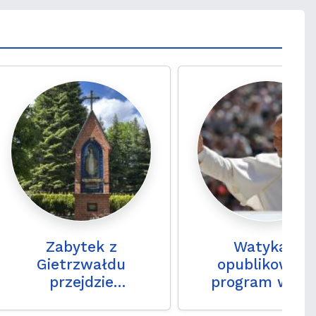
Zabytek z
Watykan:
Gietrzwałdu
opublikowan
przejdzie
program wizyt
konserwację. To
Leona XIV we Fra