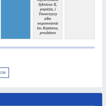
Sykstusa II,
papieża, i
Towarzyszy
albo
wspomnienie
św. Kajetana,
prezbitera
026