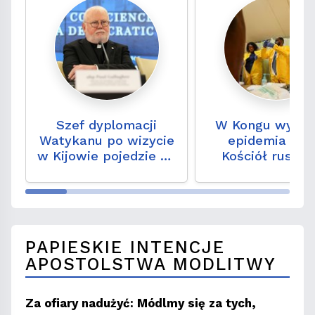
Szef dyplomacji
W Kongu wybuc
Watykanu po wizycie
epidemia ebol
w Kijowie pojedzie do
Kościół ruszył
Moskwy?
ratunek
PAPIESKIE INTENCJE
APOSTOLSTWA MODLITWY
Za ofiary nadużyć: Módlmy się za tych,