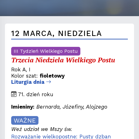
12 MARCA, NIEDZIELA
III Tydzień Wielkiego Postu
Trzecia Niedziela Wielkiego Postu
Rok A, I
Kolor szat:
fioletowy
Liturgia dnia
71. dzień roku
Imieniny:
Bernarda, Józefiny, Alojzego
WAŻNE
Weź udział we Mszy św.
Rozważanie wielkopostne: Pusty dzban