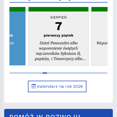
EŃ
SIERPIEŃ
S
7
zwartek
pierwszy piątek
ienienia
Dzień Powszedni albo
Wspomnieni
ego
wspomnienie świętych
pr
męczenników Sykstusa II,
papieża, i Towarzyszy albo
wspomnienie św. Kajetana,
prezbitera
Kalendarz na rok 2026