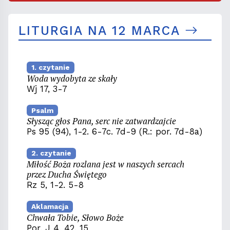
LITURGIA NA 12 MARCA
1. czytanie
Woda wydobyta ze skały
Wj 17, 3-7
Psalm
Słysząc głos Pana, serc nie zatwardzajcie
Ps 95 (94), 1-2. 6-7c. 7d-9 (R.: por. 7d-8a)
2. czytanie
Miłość Boża rozlana jest w naszych sercach
przez Ducha Świętego
Rz 5, 1-2. 5-8
Aklamacja
Chwała Tobie, Słowo Boże
Por. J 4, 42. 15