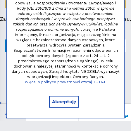
obowiązuje
Rozporządzenie Parlamentu Europejskiego i
LAUREAT NAGRODY:
MAŁY FENIKS 2025
Rady (UE) 2016/679 z dnia 27 kwietnia 2016r. w sprawie
ochrony osób fizycznych w związku z przetwarzaniem
Zauważyłeś błąd, masz propozycje dotyczące serwisu,
danych osobowych i w sprawie swobodnego przepływu
takich danych
oraz
uchylenia Dyrektywy 95/46/WE (ogólne
napisz:
niezbednik@niedziela.pl
rozporządzenie o ochronie danych)
uprzejmie Państwa
informujemy, iż nasza organizacja, mając szczególnie na
względzie bezpieczeństwo danych osobowych, które
przetwarza, wdrożyła System Zarządzania
Bezpieczeństwem Informacji w rozumieniu odpowiednich
polityk ochrony danych (zgodnie z art. 24 ust. 2
przedmiotowego rozporządzenia ogólnego). W celu
dochowania należytej staranności w kontekście ochrony
danych osobowych, Zarząd Instytutu NIEDZIELA wyznaczył
w organizacji Inspektora Ochrony Danych.
Polityka prywatności
Więcej o polityce prywatności czytaj TUTAJ
.
Copyright © 2026 - Instytut NIEDZIELA
Akceptuję
NIEZBĘDNIK
Menu
Liturgia
Wspieram
niedziela.pl
KATOLIKA