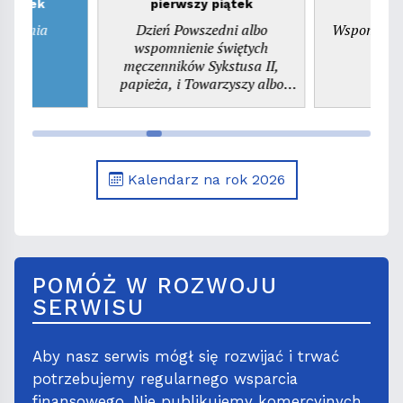
zwartek
pierwszy piątek
ienienia
Dzień Powszedni albo
Wspomnieni
ego
wspomnienie świętych
pr
męczenników Sykstusa II,
papieża, i Towarzyszy albo
wspomnienie św. Kajetana,
prezbitera
Kalendarz na rok 2026
POMÓŻ W ROZWOJU
SERWISU
Aby nasz serwis mógł się rozwijać i trwać
potrzebujemy regularnego wsparcia
finansowego. Nie publikujemy komercyjnych