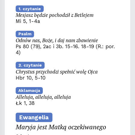
1. czytanie
Mesjasz będzie pochodził z Betlejem
Mi 5, 1-4a
Psalm
Odnów nas, Boże, i daj nam zbawienie
Ps 80 (79), 2ac i 3b. 15-16. 18-19 (R.: por.
4)
2. czytanie
Chrystus przychodzi spełnić wolę Ojca
Hbr 10, 5-10
Aklamacja
Alleluja, alleluja, alleluja
Łk 1, 38
Ewangelia
Maryja jest Matką oczekiwanego