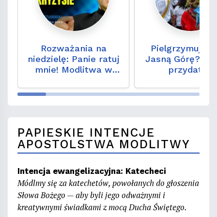
Rozważania na
Pielgrzymujesz
niedzielę: Panie ratuj
Jasną Górę? Zo
mnie! Modlitwa w
przydatne
kryzysie
wskazówki d
pątników
PAPIESKIE INTENCJE
APOSTOLSTWA MODLITWY
Intencja ewangelizacyjna: Katecheci
Módlmy się za katechetów, powołanych do głoszenia
Słowa Bożego — aby byli jego odważnymi i
kreatywnymi świadkami z mocą Ducha Świętego.