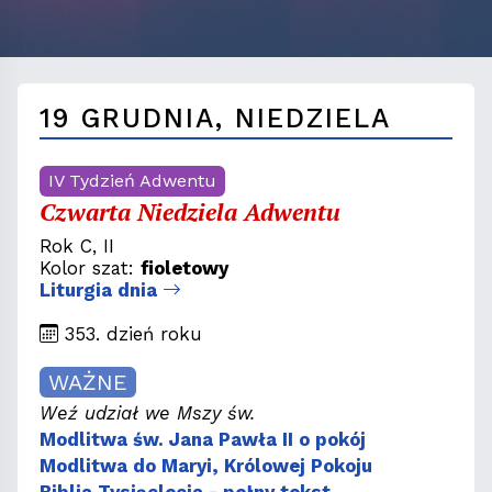
19 GRUDNIA, NIEDZIELA
IV Tydzień Adwentu
Czwarta Niedziela Adwentu
Rok C, II
Kolor szat:
fioletowy
Liturgia dnia
353. dzień roku
WAŻNE
Weź udział we Mszy św.
Modlitwa św. Jana Pawła II o pokój
Modlitwa do Maryi, Królowej Pokoju
Biblia Tysiąclecia - pełny tekst