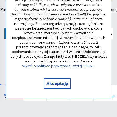
Rady (UE) 2016/679 z dnia 27 kwietnia 2016r. w sprawie
ochrony osób fizycznych w związku z przetwarzaniem
Zauważyłeś błąd, masz propozycje dotyczące serwisu,
danych osobowych i w sprawie swobodnego przepływu
takich danych
oraz
uchylenia Dyrektywy 95/46/WE (ogólne
napisz:
niezbednik@niedziela.pl
rozporządzenie o ochronie danych)
uprzejmie Państwa
informujemy, iż nasza organizacja, mając szczególnie na
względzie bezpieczeństwo danych osobowych, które
przetwarza, wdrożyła System Zarządzania
Bezpieczeństwem Informacji w rozumieniu odpowiednich
polityk ochrony danych (zgodnie z art. 24 ust. 2
przedmiotowego rozporządzenia ogólnego). W celu
dochowania należytej staranności w kontekście ochrony
danych osobowych, Zarząd Instytutu NIEDZIELA wyznaczył
w organizacji Inspektora Ochrony Danych.
Polityka prywatności
Więcej o polityce prywatności czytaj TUTAJ
.
Copyright © 2026 - Instytut NIEDZIELA
Akceptuję
NIEZBĘDNIK
Menu
Liturgia
Wspieram
niedziela.pl
KATOLIKA