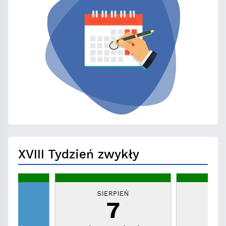
XVIII Tydzień zwykły
EŃ
SIERPIEŃ
S
7