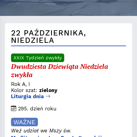
22 PAŹDZIERNIKA,
NIEDZIELA
XXIX Tydzień zwykły
Dwudziesta Dziewiąta Niedziela
zwykła
Rok A, I
Kolor szat:
zielony
Liturgia dnia
295. dzień roku
WAŻNE
Weź udział we Mszy św.