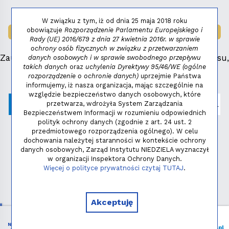
W związku z tym, iż od dnia 25 maja 2018 roku
obowiązuje
Rozporządzenie Parlamentu Europejskiego i
LAUREAT NAGRODY:
MAŁY FENIKS 2025
Rady (UE) 2016/679 z dnia 27 kwietnia 2016r. w sprawie
ochrony osób fizycznych w związku z przetwarzaniem
Zauważyłeś błąd, masz propozycje dotyczące serwisu,
danych osobowych i w sprawie swobodnego przepływu
takich danych
oraz
uchylenia Dyrektywy 95/46/WE (ogólne
napisz:
niezbednik@niedziela.pl
rozporządzenie o ochronie danych)
uprzejmie Państwa
informujemy, iż nasza organizacja, mając szczególnie na
względzie bezpieczeństwo danych osobowych, które
przetwarza, wdrożyła System Zarządzania
Bezpieczeństwem Informacji w rozumieniu odpowiednich
polityk ochrony danych (zgodnie z art. 24 ust. 2
przedmiotowego rozporządzenia ogólnego). W celu
dochowania należytej staranności w kontekście ochrony
danych osobowych, Zarząd Instytutu NIEDZIELA wyznaczył
w organizacji Inspektora Ochrony Danych.
Polityka prywatności
Więcej o polityce prywatności czytaj TUTAJ
.
Copyright © 2026 - Instytut NIEDZIELA
Akceptuję
NIEZBĘDNIK
Menu
Liturgia
Wspieram
niedziela.pl