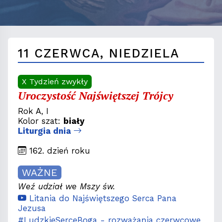
11 CZERWCA, NIEDZIELA
X Tydzień zwykły
Uroczystość Najświętszej Trójcy
Rok A, I
Kolor szat:
biały
Liturgia dnia
162. dzień roku
WAŻNE
Weź udział we Mszy św.
Litania do Najświętszego Serca Pana
Jezusa
#LudzkieSerceBoga - rozważania czerwcowe