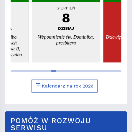
EŃ
SIERPIEŃ
S
8
piątek
DZISIAJ
n
dni albo
Wspomnienie św. Dominika,
Dziewiętnast
świętych
prezbitera
szy albo
. Kajetana,
era
Kalendarz na rok 2026
POMÓŻ W ROZWOJU
SERWISU