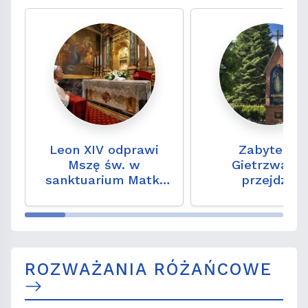
Leon XIV odprawi
Zabytek z
Mszę św. w
Gietrzwałd
sanktuarium Matki
przejdzie
Bożej Dobrej Rady w
konserwację. 
Genazzano
niezwykły zap
wydarzeń sprze
lat
ROZWAŻANIA RÓŻAŃCOWE