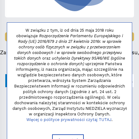
W związku z tym, iż od dnia 25 maja 2018 roku
obowiązuje
Rozporządzenie Parlamentu Europejskiego i
LAUREAT NAGRODY:
MAŁY FENIKS 2025
Rady (UE) 2016/679 z dnia 27 kwietnia 2016r. w sprawie
ochrony osób fizycznych w związku z przetwarzaniem
Zauważyłeś błąd, masz propozycje dotyczące serwisu,
danych osobowych i w sprawie swobodnego przepływu
takich danych
oraz
uchylenia Dyrektywy 95/46/WE (ogólne
napisz:
niezbednik@niedziela.pl
rozporządzenie o ochronie danych)
uprzejmie Państwa
informujemy, iż nasza organizacja, mając szczególnie na
względzie bezpieczeństwo danych osobowych, które
przetwarza, wdrożyła System Zarządzania
Bezpieczeństwem Informacji w rozumieniu odpowiednich
polityk ochrony danych (zgodnie z art. 24 ust. 2
przedmiotowego rozporządzenia ogólnego). W celu
dochowania należytej staranności w kontekście ochrony
danych osobowych, Zarząd Instytutu NIEDZIELA wyznaczył
w organizacji Inspektora Ochrony Danych.
Polityka prywatności
Więcej o polityce prywatności czytaj TUTAJ
.
Copyright © 2026 - Instytut NIEDZIELA