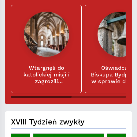
Wtargnęli do
Oświadczeni
katolickiej misji i
Biskupa Bydgos
zagrozili
w sprawie dzw
misjonarzom: „Macie
w kościele
siedem dni na
parafialnym Świ
opuszczenie tego
Trójcy
miejsca"
XVIII Tydzień zwykły