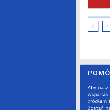
POMÓ
Aby nasz 
wsparcia
źródłem f
Zostań na