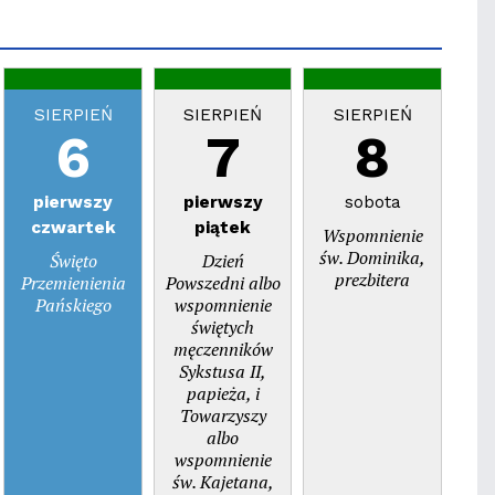
SIERPIEŃ
SIERPIEŃ
SIERPIEŃ
S
6
7
8
pierwszy
pierwszy
sobota
n
czwartek
piątek
Wspomnienie
Dzi
św. Dominika,
Święto
Dzień
prezbitera
Przemienienia
Powszedni albo
Pańskiego
wspomnienie
świętych
męczenników
Sykstusa II,
papieża, i
Towarzyszy
albo
wspomnienie
św. Kajetana,