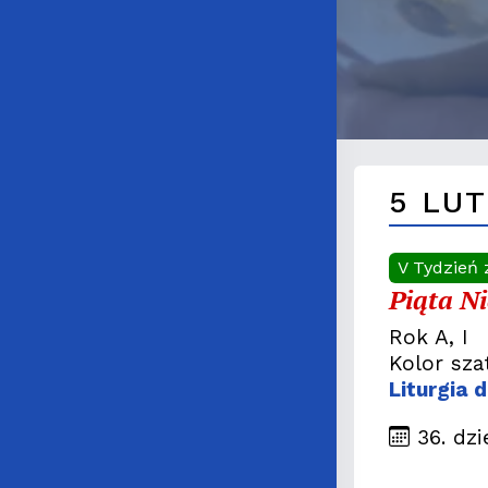
5 LUT
V Tydzień 
Piąta Ni
Rok A, I
Kolor sza
Liturgia 
36. dzi