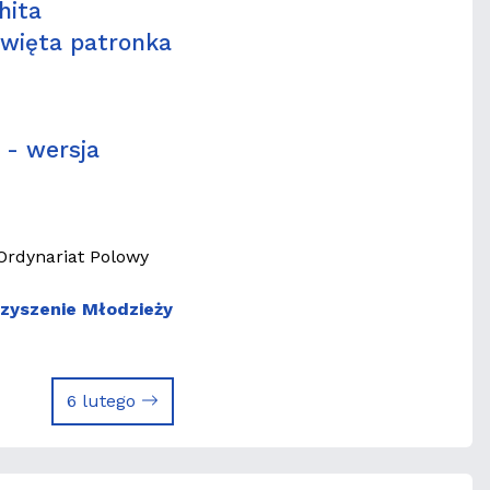
hita
święta patronka
- wersja
Ordynariat Polowy
rzyszenie Młodzieży
6 lutego