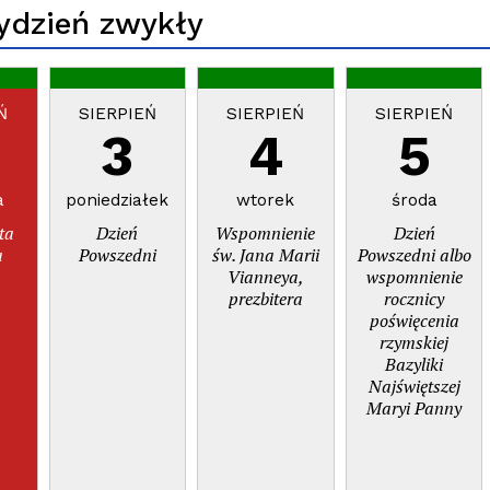
Tydzień zwykły
Ń
SIERPIEŃ
SIERPIEŃ
SIERPIEŃ
3
4
5
a
poniedziałek
wtorek
środa
ta
Dzień
Wspomnienie
Dzień
a
Powszedni
św. Jana Marii
Powszedni albo
Vianneya,
wspomnienie
prezbitera
rocznicy
poświęcenia
rzymskiej
Bazyliki
Najświętszej
Maryi Panny