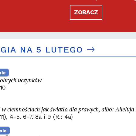
ZOBACZ
RGIA NA 5 LUTEGO
nie
dobrych uczynków
-10
w ciemnościach jak światło dla prawych, albo: Alleluja
11), 4-5. 6-7. 8a i 9 (R.: 4a)
nie