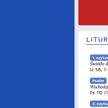
LITU
1. czyta
Światło 
Iz 58, 7
Psalm
Wschodzi 
Ps 112 (1
2. czyta