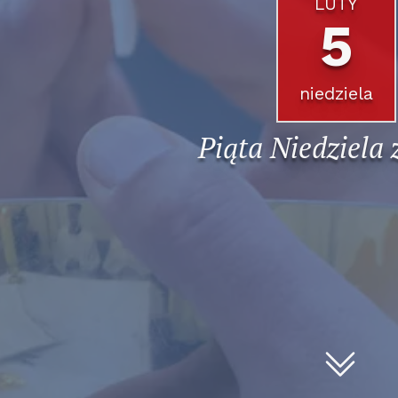
LUTY
5
niedziela
Piąta Niedziela