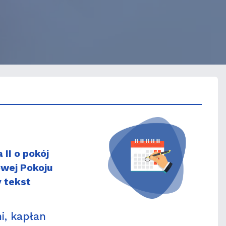
II o pokój
owej Pokoju
y tekst
i, kapłan