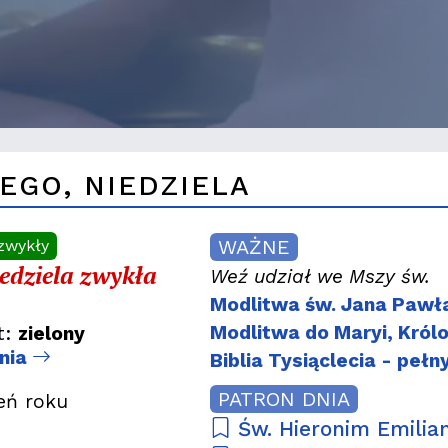
EGO, NIEDZIELA
WAŻNE
zwykły
edziela zwykła
Weź udział we Mszy św.
Modlitwa św. Jana Pawła 
Modlitwa do Maryi, Król
t:
zielony
dnia
Biblia Tysiąclecia - pełn
PATRON DNIA
eń roku
Św. Hieronim Emilian