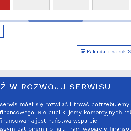
Kalendarz na rok 2
Ż W ROZWOJU SERWISU
serwis mógł się rozwijać i trwać potrzebujemy
 finansowego. Nie publikujemy komercyjnych re
inansowania jest Państwa wsparcie.
szym patronem i ofiaruj nam wsparcie finanso