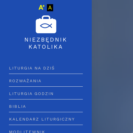
Wielkość czcionki
Wersja graficzna
A
NIEZBĘDNIK
KATOLIKA
LITURGIA NA DZIŚ
ROZWAŻANIA
LITURGIA GODZIN
BIBLIA
KALENDARZ LITURGICZNY
MODLITEWNIK