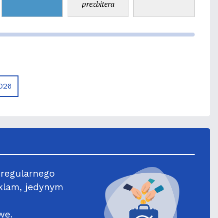
prezbitera
026
 regularnego
klam, jedynym
we.