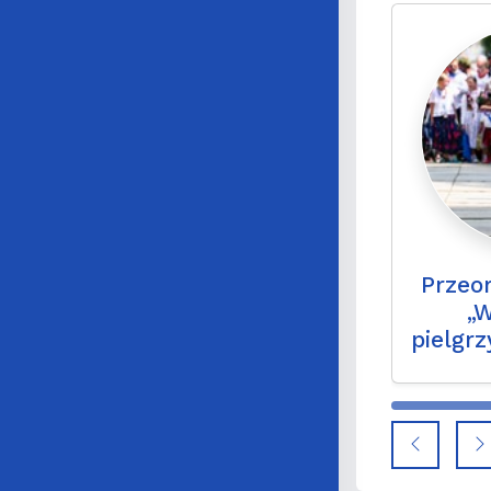
Przeor
„
pielgr
coś 