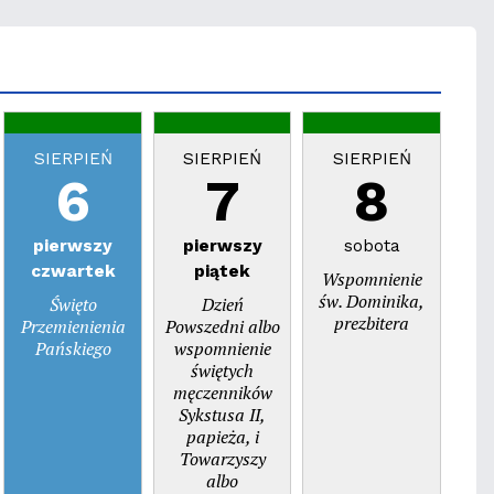
SIERPIEŃ
SIERPIEŃ
SIERPIEŃ
S
6
7
8
pierwszy
pierwszy
sobota
n
czwartek
piątek
Wspomnienie
Dzi
św. Dominika,
Święto
Dzień
prezbitera
Przemienienia
Powszedni albo
Pańskiego
wspomnienie
świętych
męczenników
Sykstusa II,
papieża, i
Towarzyszy
albo