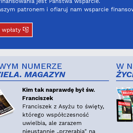
inansowania jest Państwa wsparcie.
szym patronem i ofiaruj nam wsparcie finanso
j wpłaty
WYM NUMERZE
W 
ZIELA. MAGAZYN
ŻYC
Kim tak naprawdę był św.
Franciszek
Franciszek z Asyżu to święty,
którego współczesność
uwielbia, ale zarazem
nieustannie „przerabia" na