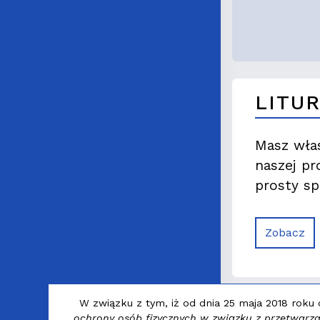
LITU
Masz włas
naszej pr
prosty sp
Zobacz
W związku z tym, iż od dnia 25 maja 2018 roku
ochrony osób fizycznych w związku z przetwar