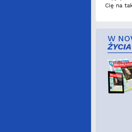
Cię na ta
W NO
ŻYCIA