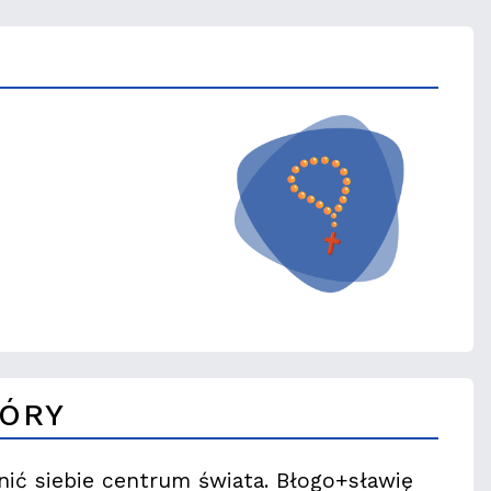
GÓRY
nić siebie centrum świata. Błogo+sławię