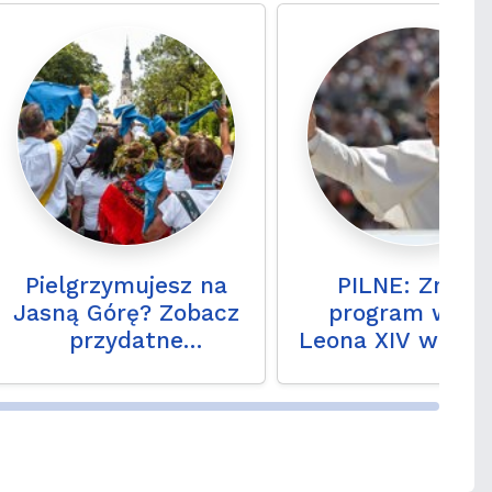
Pielgrzymujesz na
PILNE: Znam
Jasną Górę? Zobacz
program wizyt
przydatne
Leona XIV we Fra
wskazówki dla
pątników