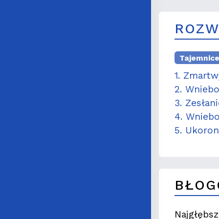
ROZW
Tajemnic
1. Zmartw
2. Wniebo
3. Zesłan
4. Wniebo
5. Ukoron
BŁOG
Najgłębsz