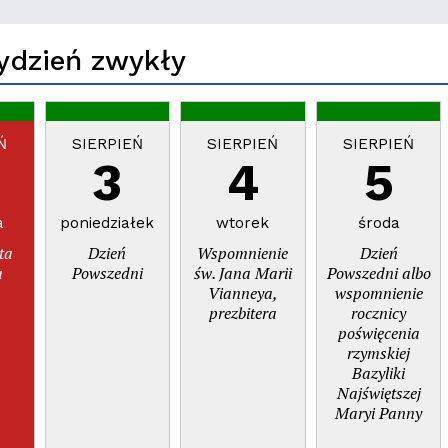
Tydzień zwykły
Ń
SIERPIEŃ
SIERPIEŃ
SIERPIEŃ
3
4
5
a
poniedziałek
wtorek
środa
ta
Dzień
Wspomnienie
Dzień
a
Powszedni
św. Jana Marii
Powszedni albo
Vianneya,
wspomnienie
prezbitera
rocznicy
poświęcenia
rzymskiej
Bazyliki
Najświętszej
Maryi Panny