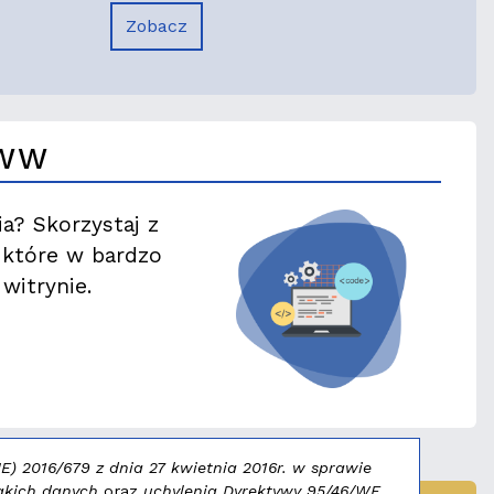
Zobacz
WWW
ia? Skorzystaj z
, które w bardzo
witrynie.
) 2016/679 z dnia 27 kwietnia 2016r. w sprawie
akich danych
oraz
uchylenia Dyrektywy 95/46/WE