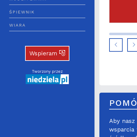
ścioła
ŚPIEWNIK
WIARA
Wspieram
Tworzony przez
POMÓ
Aby nasz 
wsparcia