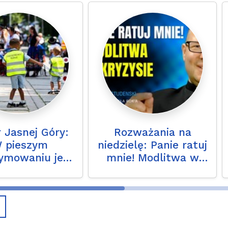
 Jasnej Góry:
Rozważania na
W pieszym
niedzielę: Panie ratuj
zymowaniu jest
mnie! Modlitwa w
niezwykłego”
kryzysie