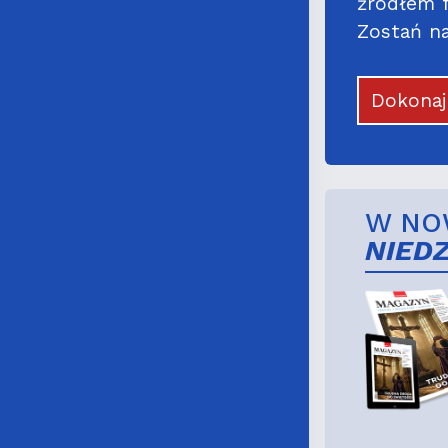
źródłem f
Zostań na
Dokona
W NO
NIED