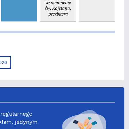
wspomnienie
św. Kajetana,
prezbitera
026
 regularnego
klam, jedynym