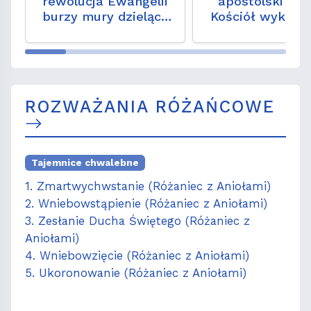
rewolucja Ewangelii
apostolski Ceu
burzy mury dzielące
Kościół wykazał
ludzi
dojrzałością
obliczu kryzy
migracyjneg
ROZWAŻANIA RÓŻAŃCOWE
Tajemnice chwalebne
1. Zmartwychwstanie (Różaniec z Aniołami)
2. Wniebowstąpienie (Różaniec z Aniołami)
3. Zesłanie Ducha Świętego (Różaniec z
Aniołami)
4. Wniebowzięcie (Różaniec z Aniołami)
5. Ukoronowanie (Różaniec z Aniołami)