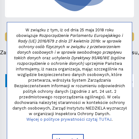
W związku z tym, iż od dnia 25 maja 2018 roku
obowiązuje
Rozporządzenie Parlamentu Europejskiego i
LAUREAT NAGRODY:
MAŁY FENIKS 2025
Rady (UE) 2016/679 z dnia 27 kwietnia 2016r. w sprawie
ochrony osób fizycznych w związku z przetwarzaniem
Zauważyłeś błąd, masz propozycje dotyczące serwisu,
danych osobowych i w sprawie swobodnego przepływu
takich danych
oraz
uchylenia Dyrektywy 95/46/WE (ogólne
napisz:
niezbednik@niedziela.pl
rozporządzenie o ochronie danych)
uprzejmie Państwa
informujemy, iż nasza organizacja, mając szczególnie na
względzie bezpieczeństwo danych osobowych, które
przetwarza, wdrożyła System Zarządzania
Bezpieczeństwem Informacji w rozumieniu odpowiednich
polityk ochrony danych (zgodnie z art. 24 ust. 2
przedmiotowego rozporządzenia ogólnego). W celu
dochowania należytej staranności w kontekście ochrony
danych osobowych, Zarząd Instytutu NIEDZIELA wyznaczył
w organizacji Inspektora Ochrony Danych.
Polityka prywatności
Więcej o polityce prywatności czytaj TUTAJ
.
Copyright © 2026 - Instytut NIEDZIELA