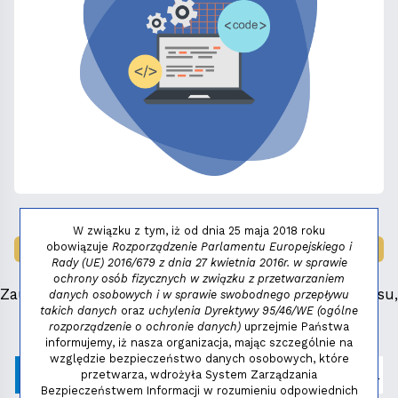
W związku z tym, iż od dnia 25 maja 2018 roku
obowiązuje
Rozporządzenie Parlamentu Europejskiego i
LAUREAT NAGRODY:
MAŁY FENIKS 2025
Rady (UE) 2016/679 z dnia 27 kwietnia 2016r. w sprawie
ochrony osób fizycznych w związku z przetwarzaniem
Zauważyłeś błąd, masz propozycje dotyczące serwisu,
danych osobowych i w sprawie swobodnego przepływu
takich danych
oraz
uchylenia Dyrektywy 95/46/WE (ogólne
napisz:
niezbednik@niedziela.pl
rozporządzenie o ochronie danych)
uprzejmie Państwa
informujemy, iż nasza organizacja, mając szczególnie na
względzie bezpieczeństwo danych osobowych, które
przetwarza, wdrożyła System Zarządzania
Bezpieczeństwem Informacji w rozumieniu odpowiednich