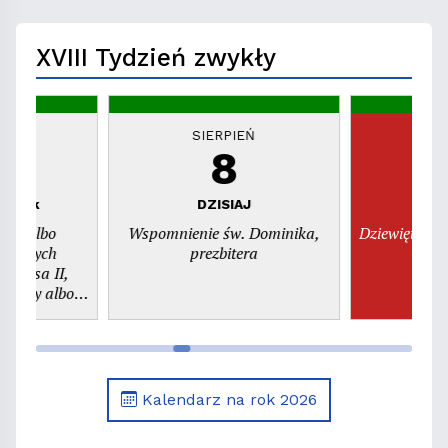
miejsca"
XVIII Tydzień zwykły
EŃ
SIERPIEŃ
S
8
piątek
DZISIAJ
n
dni albo
Wspomnienie św. Dominika,
Dziewiętnast
świętych
prezbitera
szy albo
. Kajetana,
era
Kalendarz na rok 2026