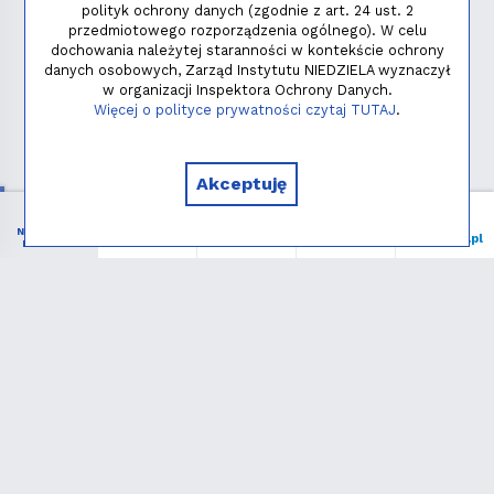
polityk ochrony danych (zgodnie z art. 24 ust. 2
przedmiotowego rozporządzenia ogólnego). W celu
dochowania należytej staranności w kontekście ochrony
danych osobowych, Zarząd Instytutu NIEDZIELA wyznaczył
w organizacji Inspektora Ochrony Danych.
Polityka prywatności
Więcej o polityce prywatności czytaj TUTAJ
.
Copyright © 2026 - Instytut NIEDZIELA
Akceptuję
NIEZBĘDNIK
Menu
Liturgia
Wspieram
niedziela.pl
KATOLIKA