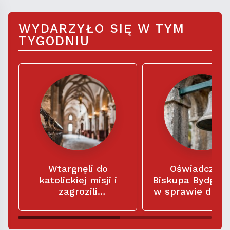
WYDARZYŁO SIĘ W TYM
TYGODNIU
Wtargnęli do
Oświadczeni
katolickiej misji i
Biskupa Bydgos
zagrozili
w sprawie dzw
misjonarzom: „Macie
w kościele
siedem dni na
parafialnym Świ
opuszczenie tego
Trójcy