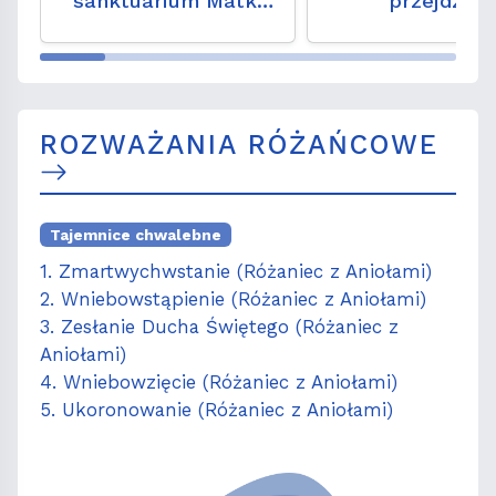
sanktuarium Matki
przejdzie
Bożej Dobrej Rady w
konserwację. 
Genazzano
niezwykły zap
wydarzeń sprze
lat
ROZWAŻANIA RÓŻAŃCOWE
Tajemnice chwalebne
1. Zmartwychwstanie (Różaniec z Aniołami)
2. Wniebowstąpienie (Różaniec z Aniołami)
3. Zesłanie Ducha Świętego (Różaniec z
Aniołami)
4. Wniebowzięcie (Różaniec z Aniołami)
5. Ukoronowanie (Różaniec z Aniołami)