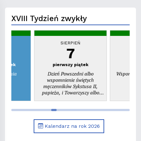
XVIII Tydzień zwykły
EŃ
SIERPIEŃ
S
7
zwartek
pierwszy piątek
ienienia
Dzień Powszedni albo
Wspomnieni
ego
wspomnienie świętych
pr
męczenników Sykstusa II,
papieża, i Towarzyszy albo
wspomnienie św. Kajetana,
prezbitera
Kalendarz na rok 2026