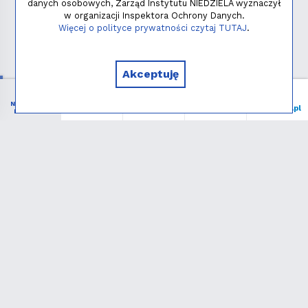
danych osobowych, Zarząd Instytutu NIEDZIELA wyznaczył
w organizacji Inspektora Ochrony Danych.
Polityka prywatności
Więcej o polityce prywatności czytaj TUTAJ
.
Copyright © 2026 - Instytut NIEDZIELA
Akceptuję
NIEZBĘDNIK
Menu
Liturgia
Wspieram
niedziela.pl
KATOLIKA