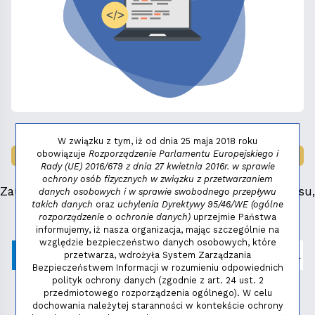
W związku z tym, iż od dnia 25 maja 2018 roku
obowiązuje
Rozporządzenie Parlamentu Europejskiego i
LAUREAT NAGRODY:
MAŁY FENIKS 2025
Rady (UE) 2016/679 z dnia 27 kwietnia 2016r. w sprawie
ochrony osób fizycznych w związku z przetwarzaniem
Zauważyłeś błąd, masz propozycje dotyczące serwisu,
danych osobowych i w sprawie swobodnego przepływu
takich danych
oraz
uchylenia Dyrektywy 95/46/WE (ogólne
napisz:
niezbednik@niedziela.pl
rozporządzenie o ochronie danych)
uprzejmie Państwa
informujemy, iż nasza organizacja, mając szczególnie na
względzie bezpieczeństwo danych osobowych, które
przetwarza, wdrożyła System Zarządzania
Bezpieczeństwem Informacji w rozumieniu odpowiednich
polityk ochrony danych (zgodnie z art. 24 ust. 2
przedmiotowego rozporządzenia ogólnego). W celu
dochowania należytej staranności w kontekście ochrony