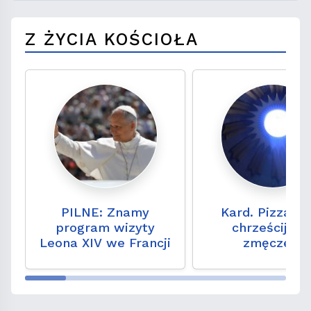
Z ŻYCIA KOŚCIOŁA
PILNE: Znamy
Kard. Pizzabal
program wizyty
chrześcijani
Leona XIV we Francji
zmęczeni
negocjacjami pr
pokoju