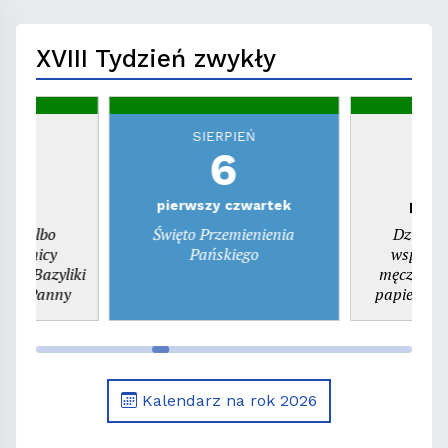
XVIII Tydzień zwykły
EŃ
SIERPIEŃ
S
6
a
pierwszy czwartek
pierw
dni albo
Święto Przemienienia
Dzień P
rocznicy
Pańskiego
wspomni
kiej Bazyliki
męczenników Sykst
aryi Panny
papieża, i T
wspomnieni
pr
Kalendarz na rok 2026