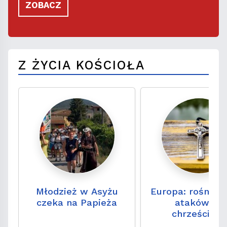
ZOBACZ
Z ŻYCIA KOŚCIOŁA
Młodzież w Asyżu
Europa: rośnie l
czeka na Papieża
ataków na
chrześcijan.
„Problem przez 