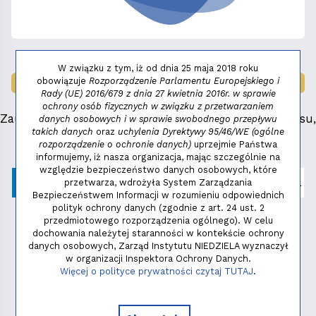
W związku z tym, iż od dnia 25 maja 2018 roku
obowiązuje
Rozporządzenie Parlamentu Europejskiego i
LAUREAT NAGRODY:
MAŁY FENIKS 2025
Rady (UE) 2016/679 z dnia 27 kwietnia 2016r. w sprawie
ochrony osób fizycznych w związku z przetwarzaniem
Zauważyłeś błąd, masz propozycje dotyczące serwisu,
danych osobowych i w sprawie swobodnego przepływu
takich danych
oraz
uchylenia Dyrektywy 95/46/WE (ogólne
napisz:
niezbednik@niedziela.pl
rozporządzenie o ochronie danych)
uprzejmie Państwa
informujemy, iż nasza organizacja, mając szczególnie na
względzie bezpieczeństwo danych osobowych, które
przetwarza, wdrożyła System Zarządzania
Bezpieczeństwem Informacji w rozumieniu odpowiednich
polityk ochrony danych (zgodnie z art. 24 ust. 2
przedmiotowego rozporządzenia ogólnego). W celu
dochowania należytej staranności w kontekście ochrony
danych osobowych, Zarząd Instytutu NIEDZIELA wyznaczył
w organizacji Inspektora Ochrony Danych.
Polityka prywatności
Więcej o polityce prywatności czytaj TUTAJ
.
Copyright © 2026 - Instytut NIEDZIELA