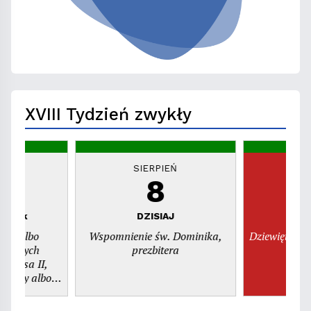
XVIII Tydzień zwykły
EŃ
SIERPIEŃ
S
8
piątek
DZISIAJ
n
dni albo
Wspomnienie św. Dominika,
Dziewiętnast
świętych
prezbitera
szy albo
. Kajetana,
era