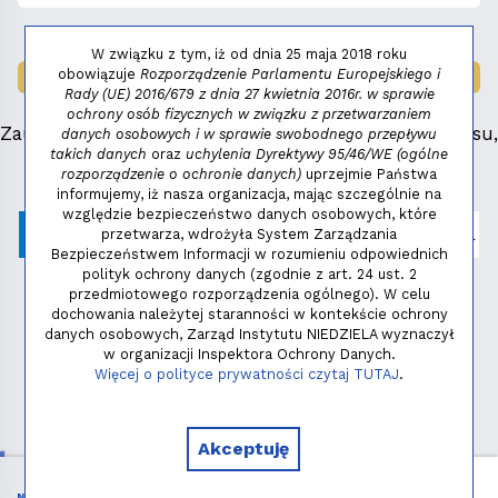
W związku z tym, iż od dnia 25 maja 2018 roku
obowiązuje
Rozporządzenie Parlamentu Europejskiego i
LAUREAT NAGRODY:
MAŁY FENIKS 2025
Rady (UE) 2016/679 z dnia 27 kwietnia 2016r. w sprawie
ochrony osób fizycznych w związku z przetwarzaniem
Zauważyłeś błąd, masz propozycje dotyczące serwisu,
danych osobowych i w sprawie swobodnego przepływu
takich danych
oraz
uchylenia Dyrektywy 95/46/WE (ogólne
napisz:
niezbednik@niedziela.pl
rozporządzenie o ochronie danych)
uprzejmie Państwa
informujemy, iż nasza organizacja, mając szczególnie na
względzie bezpieczeństwo danych osobowych, które
przetwarza, wdrożyła System Zarządzania
Bezpieczeństwem Informacji w rozumieniu odpowiednich
polityk ochrony danych (zgodnie z art. 24 ust. 2
przedmiotowego rozporządzenia ogólnego). W celu
dochowania należytej staranności w kontekście ochrony
danych osobowych, Zarząd Instytutu NIEDZIELA wyznaczył
w organizacji Inspektora Ochrony Danych.
Polityka prywatności
Więcej o polityce prywatności czytaj TUTAJ
.
Copyright © 2026 - Instytut NIEDZIELA
Akceptuję
NIEZBĘDNIK