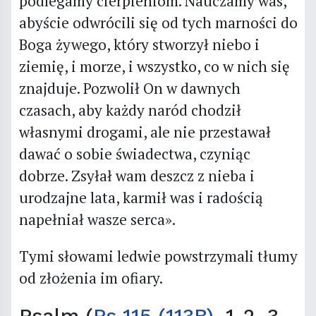
podlegamy cierpieniom. Nauczamy was,
abyście odwrócili się od tych marności do
Boga żywego, który stworzył niebo i
ziemię, i morze, i wszystko, co w nich się
znajduje. Pozwolił On w dawnych
czasach, aby każdy naród chodził
własnymi drogami, ale nie przestawał
dawać o sobie świadectwa, czyniąc
dobrze. Zsyłał wam deszcz z nieba i
urodzajne lata, karmił was i radością
napełniał wasze serca».
Tymi słowami ledwie powstrzymali tłumy
od złożenia im ofiary.
Psalm (
Ps 115 (113B)
, 1-2. 3-