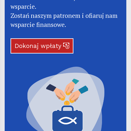
wsparcie.
Zostań naszym patronem i ofiaruj nam
wsparcie finansowe.
Dokonaj wpłaty