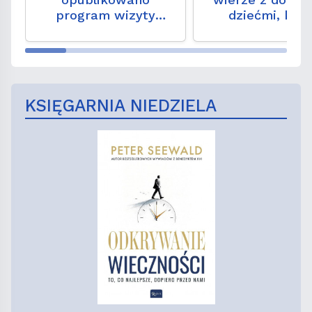
program wizyty
dziećmi, któ
Leona XIV we Francji
przestały chodz
Kościoła?
KSIĘGARNIA NIEDZIELA