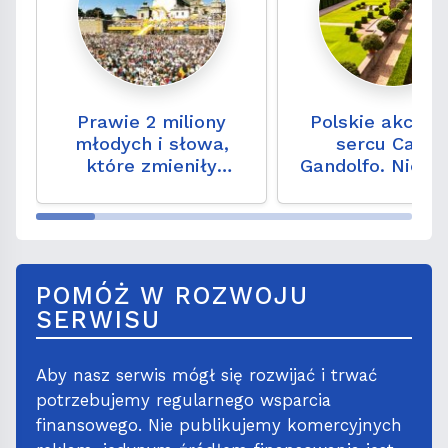
Prawie 2 miliony
Polskie akcent
młodych i słowa,
sercu Caste
które zmieniły
Gandolfo. Niezw
historię. 35 lat od
miejsce, które t
Częstochowy '91
odwiedzić
POMÓŻ W ROZWOJU
SERWISU
Aby nasz serwis mógł się rozwijać i trwać
potrzebujemy regularnego wsparcia
finansowego. Nie publikujemy komercyjnych