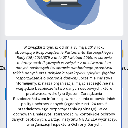
W związku z tym, iż od dnia 25 maja 2018 roku
obowiązuje
Rozporządzenie Parlamentu Europejskiego i
LAUREAT NAGRODY:
MAŁY FENIKS 2025
Rady (UE) 2016/679 z dnia 27 kwietnia 2016r. w sprawie
ochrony osób fizycznych w związku z przetwarzaniem
Zauważyłeś błąd, masz propozycje dotyczące serwisu,
danych osobowych i w sprawie swobodnego przepływu
takich danych
oraz
uchylenia Dyrektywy 95/46/WE (ogólne
napisz:
niezbednik@niedziela.pl
rozporządzenie o ochronie danych)
uprzejmie Państwa
informujemy, iż nasza organizacja, mając szczególnie na
względzie bezpieczeństwo danych osobowych, które
przetwarza, wdrożyła System Zarządzania
Bezpieczeństwem Informacji w rozumieniu odpowiednich
polityk ochrony danych (zgodnie z art. 24 ust. 2
przedmiotowego rozporządzenia ogólnego). W celu
dochowania należytej staranności w kontekście ochrony
danych osobowych, Zarząd Instytutu NIEDZIELA wyznaczył
w organizacji Inspektora Ochrony Danych.
Polityka prywatności