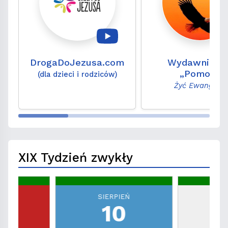
DrogaDoJezusa.com
Wydawnictw
„Pomoc”
(dla dzieci i rodziców)
Żyć Ewangelią
XIX Tydzień zwykły
EŃ
SIERPIEŃ
S
10