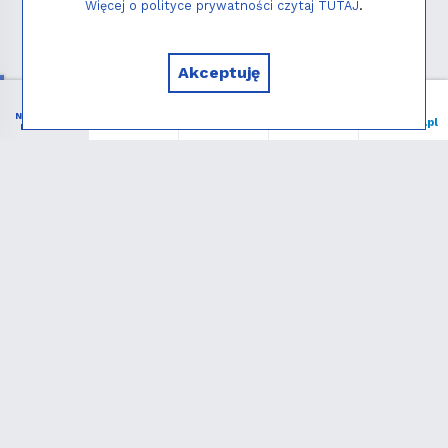
Więcej o polityce prywatności czytaj TUTAJ
.
Copyright © 2026 - Instytut NIEDZIELA
Akceptuję
NIEZBĘDNIK
Menu
Liturgia
Wspieram
niedziela.pl
KATOLIKA