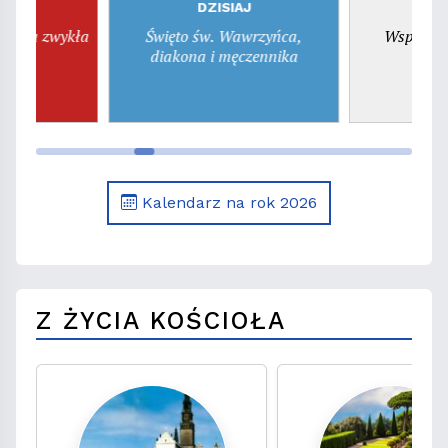
la
DZISIAJ
dziela zwykła
Święto św. Wawrzyńca,
Wspomnie
diakona i męczennika
d
Kalendarz na rok 2026
Z ŻYCIA KOŚCIOŁA