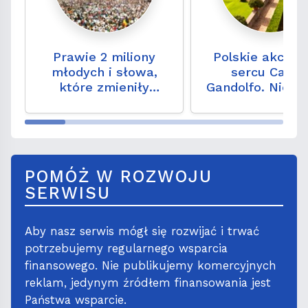
Prawie 2 miliony
Polskie akcent
młodych i słowa,
sercu Caste
które zmieniły
Gandolfo. Niezw
historię. 35 lat od
miejsce, które t
Częstochowy '91
odwiedzić
POMÓŻ W ROZWOJU
SERWISU
Aby nasz serwis mógł się rozwijać i trwać
potrzebujemy regularnego wsparcia
finansowego. Nie publikujemy komercyjnych
reklam, jedynym źródłem finansowania jest
Państwa wsparcie.