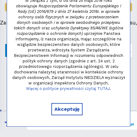
W związku z tym, iż od dnia 25 maja 2018 roku
obowiązuje
Rozporządzenie Parlamentu Europejskiego i
LAUREAT NAGRODY:
MAŁY FENIKS 2025
Rady (UE) 2016/679 z dnia 27 kwietnia 2016r. w sprawie
ochrony osób fizycznych w związku z przetwarzaniem
Zauważyłeś błąd, masz propozycje dotyczące serwisu,
danych osobowych i w sprawie swobodnego przepływu
takich danych
oraz
uchylenia Dyrektywy 95/46/WE (ogólne
napisz:
niezbednik@niedziela.pl
rozporządzenie o ochronie danych)
uprzejmie Państwa
informujemy, iż nasza organizacja, mając szczególnie na
względzie bezpieczeństwo danych osobowych, które
przetwarza, wdrożyła System Zarządzania
Bezpieczeństwem Informacji w rozumieniu odpowiednich
polityk ochrony danych (zgodnie z art. 24 ust. 2
przedmiotowego rozporządzenia ogólnego). W celu
dochowania należytej staranności w kontekście ochrony
danych osobowych, Zarząd Instytutu NIEDZIELA wyznaczył
w organizacji Inspektora Ochrony Danych.
Polityka prywatności
Więcej o polityce prywatności czytaj TUTAJ
.
Copyright © 2026 - Instytut NIEDZIELA
Akceptuję
NIEZBĘDNIK
Menu
Liturgia
Wspieram
niedziela.pl
KATOLIKA