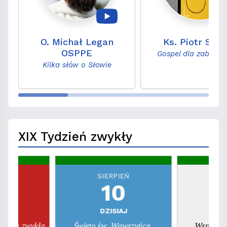
O. Michał Legan
Ks. Piotr Szel
OSPPE
Gospel dla zabiega
Kilka słów o Słowie
XIX Tydzień zwykły
EŃ
SIERPIEŃ
S
10
la
DZISIAJ
dziela zwykła
Święto św. Wawrzyńca,
Wspomnie