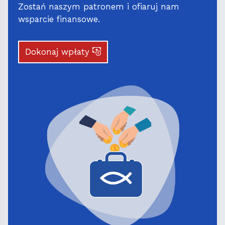
Zostań naszym patronem i ofiaruj nam
wsparcie finansowe.
Dokonaj wpłaty