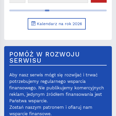
. Kajetana,
era
Kalendarz na rok 2026
POMÓŻ W ROZWOJU
SERWISU
Aby nasz serwis mógł się rozwijać i trwać
potrzebujemy regularnego wsparcia
finansowego. Nie publikujemy komercyjnych
reklam, jedynym źródłem finansowania jest
Państwa wsparcie.
Zostań naszym patronem i ofiaruj nam
wsparcie finansowe.