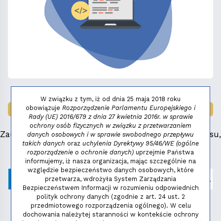
W związku z tym, iż od dnia 25 maja 2018 roku
obowiązuje
Rozporządzenie Parlamentu Europejskiego i
LAUREAT NAGRODY:
MAŁY FENIKS 2025
Rady (UE) 2016/679 z dnia 27 kwietnia 2016r. w sprawie
ochrony osób fizycznych w związku z przetwarzaniem
Zauważyłeś błąd, masz propozycje dotyczące serwisu,
danych osobowych i w sprawie swobodnego przepływu
takich danych
oraz
uchylenia Dyrektywy 95/46/WE (ogólne
napisz:
niezbednik@niedziela.pl
rozporządzenie o ochronie danych)
uprzejmie Państwa
informujemy, iż nasza organizacja, mając szczególnie na
względzie bezpieczeństwo danych osobowych, które
przetwarza, wdrożyła System Zarządzania
Bezpieczeństwem Informacji w rozumieniu odpowiednich
polityk ochrony danych (zgodnie z art. 24 ust. 2
przedmiotowego rozporządzenia ogólnego). W celu
dochowania należytej staranności w kontekście ochrony