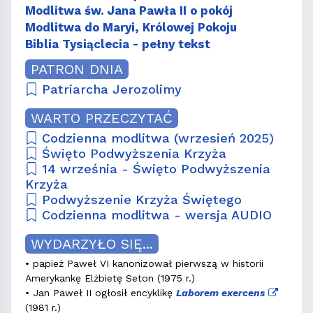
Modlitwa św. Jana Pawła II o pokój
Modlitwa do Maryi, Królowej Pokoju
Biblia Tysiąclecia - pełny tekst
PATRON DNIA
Patriarcha Jerozolimy
WARTO PRZECZYTAĆ
Codzienna modlitwa (wrzesień 2025)
Święto Podwyższenia Krzyża
14 września - Święto Podwyższenia
Krzyża
Podwyższenie Krzyża Świętego
Codzienna modlitwa - wersja AUDIO
WYDARZYŁO SIĘ...
• papież Paweł VI kanonizował pierwszą w historii
Amerykankę Elżbietę Seton (1975 r.)
• Jan Paweł II ogłosił encyklikę
Laborem exercens
(1981 r.)