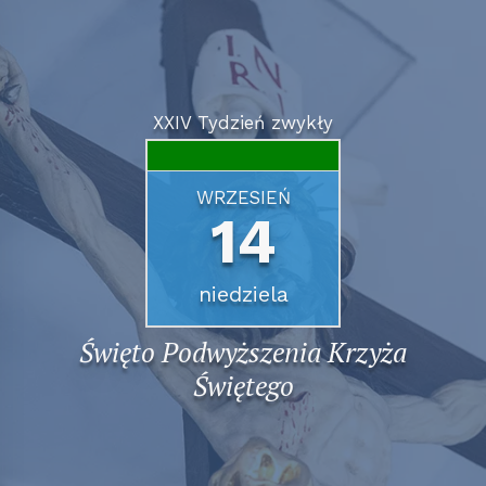
XXIV Tydzień zwykły
WRZESIEŃ
14
niedziela
Święto Podwyższenia Krzyża
Świętego