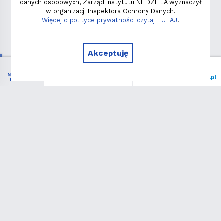
danych osobowych, Zarząd Instytutu NIEDZIELA wyznaczył
w organizacji Inspektora Ochrony Danych.
Polityka prywatności
Więcej o polityce prywatności czytaj TUTAJ
.
Copyright © 2026 - Instytut NIEDZIELA
Akceptuję
NIEZBĘDNIK
Menu
Liturgia
Wspieram
niedziela.pl
KATOLIKA