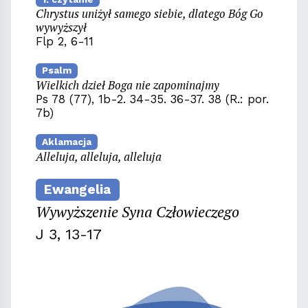
Chrystus uniżył samego siebie, dlatego Bóg Go
wywyższył
Flp 2, 6-11
Psalm
Wielkich dzieł Boga nie zapominajmy
Ps 78 (77), 1b-2. 34-35. 36-37. 38 (R.: por.
7b)
Aklamacja
Alleluja, alleluja, alleluja
Ewangelia
Wywyższenie Syna Człowieczego
J 3, 13-17