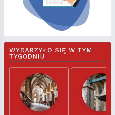
WYDARZYŁO SIĘ W TYM
TYGODNIU