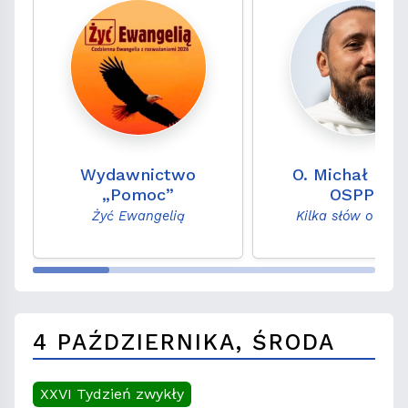
Wydawnictwo
O. Michał Leg
„Pomoc”
OSPPE
Żyć Ewangelią
Kilka słów o Słow
4 PAŹDZIERNIKA, ŚRODA
XXVI Tydzień zwykły