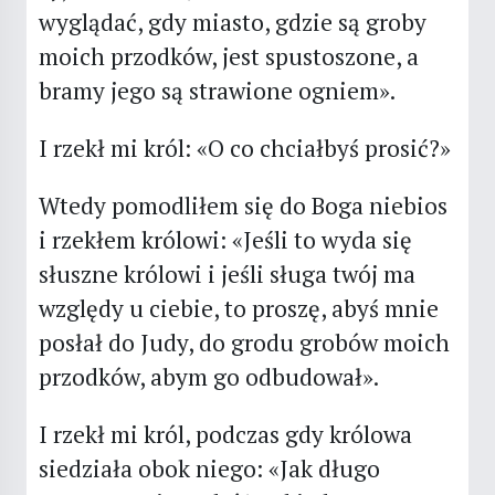
wyglądać, gdy miasto, gdzie są groby
moich przodków, jest spustoszone, a
bramy jego są strawione ogniem».
I rzekł mi król: «O co chciałbyś prosić?»
Wtedy pomodliłem się do Boga niebios
i rzekłem królowi: «Jeśli to wyda się
słuszne królowi i jeśli sługa twój ma
względy u ciebie, to proszę, abyś mnie
posłał do Judy, do grodu grobów moich
przodków, abym go odbudował».
I rzekł mi król, podczas gdy królowa
siedziała obok niego: «Jak długo