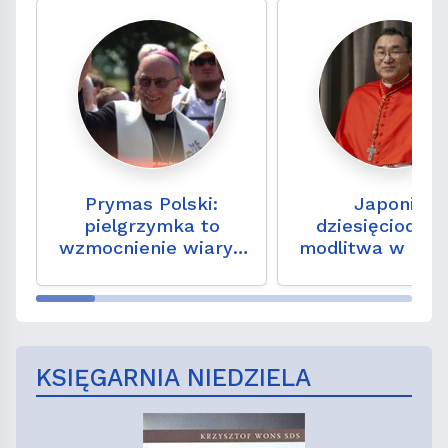
Prymas Polski:
Japonia:
pielgrzymka to
dziesięciodni
wzmocnienie wiary i
modlitwa w rocz
nadziei na
zbombardowa
codzienność
Hiroszimy i Nag
KSIĘGARNIA NIEDZIELA