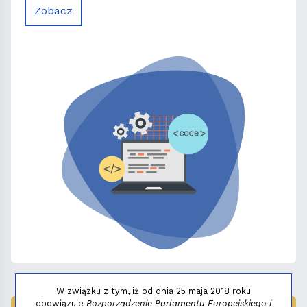
Zobacz
W związku z tym, iż od dnia 25 maja 2018 roku
obowiązuje
Rozporządzenie Parlamentu Europejskiego i
LAUREAT NAGRODY:
MAŁY FENIKS 2025