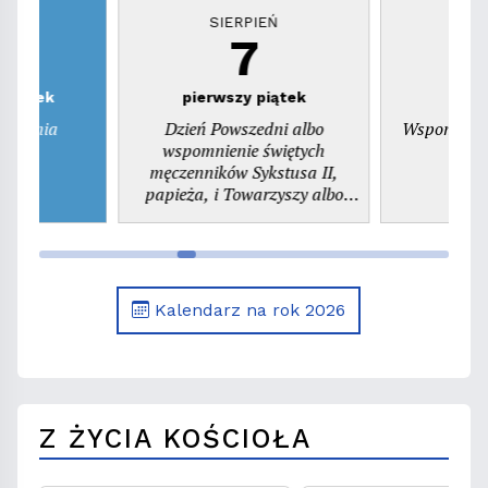
EŃ
SIERPIEŃ
S
7
zwartek
pierwszy piątek
ienienia
Dzień Powszedni albo
Wspomnieni
ego
wspomnienie świętych
pr
męczenników Sykstusa II,
papieża, i Towarzyszy albo
wspomnienie św. Kajetana,
prezbitera
Kalendarz na rok 2026
Z ŻYCIA KOŚCIOŁA