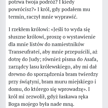
potrwa twoja podróż? I kiedy
powrócisz?» I król, gdy podałem mu
termin, raczył mnie wyprawić.
I rzekłem królowi: «Jeśli to wyda się
słuszne królowi, proszę o wystawienie
dla mnie listów do namiestników
Transeufratei, aby mnie przepuścili, aż
dotrę do Judy; również pisma do Asafa,
zarządcy lasu królewskiego, aby mi dał
drewno do sporządzenia bram twierdzy
przy świątyni, bram muru miejskiego i
domu, do którego się wprowadzę». I
król mi zezwolił, gdyż łaskawa ręka
Boga mojego była nade mną.