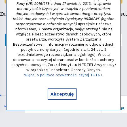
Rady (UE) 2016/679 z dnia 27 kwietnia 2016r. w sprawie
ochrony osób fizycznych w związku z przetwarzaniem
Zauważyłeś błąd, masz propozycje dotyczące serwisu,
danych osobowych i w sprawie swobodnego przepływu
takich danych
oraz
uchylenia Dyrektywy 95/46/WE (ogólne
napisz:
niezbednik@niedziela.pl
rozporządzenie o ochronie danych)
uprzejmie Państwa
informujemy, iż nasza organizacja, mając szczególnie na
względzie bezpieczeństwo danych osobowych, które
przetwarza, wdrożyła System Zarządzania
Bezpieczeństwem Informacji w rozumieniu odpowiednich
polityk ochrony danych (zgodnie z art. 24 ust. 2
przedmiotowego rozporządzenia ogólnego). W celu
dochowania należytej staranności w kontekście ochrony
danych osobowych, Zarząd Instytutu NIEDZIELA wyznaczył
w organizacji Inspektora Ochrony Danych.
Polityka prywatności
Więcej o polityce prywatności czytaj TUTAJ
.
Copyright © 2026 - Instytut NIEDZIELA
Akceptuję
NIEZBĘDNIK
Menu
Liturgia
Wspieram
niedziela.pl
KATOLIKA