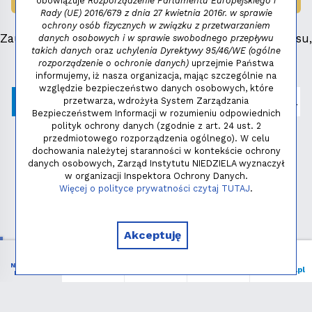
obowiązuje
Rozporządzenie Parlamentu Europejskiego i
LAUREAT NAGRODY:
MAŁY FENIKS 2025
Rady (UE) 2016/679 z dnia 27 kwietnia 2016r. w sprawie
ochrony osób fizycznych w związku z przetwarzaniem
Zauważyłeś błąd, masz propozycje dotyczące serwisu,
danych osobowych i w sprawie swobodnego przepływu
takich danych
oraz
uchylenia Dyrektywy 95/46/WE (ogólne
napisz:
niezbednik@niedziela.pl
rozporządzenie o ochronie danych)
uprzejmie Państwa
informujemy, iż nasza organizacja, mając szczególnie na
względzie bezpieczeństwo danych osobowych, które
przetwarza, wdrożyła System Zarządzania
Bezpieczeństwem Informacji w rozumieniu odpowiednich
polityk ochrony danych (zgodnie z art. 24 ust. 2
przedmiotowego rozporządzenia ogólnego). W celu
dochowania należytej staranności w kontekście ochrony
danych osobowych, Zarząd Instytutu NIEDZIELA wyznaczył
w organizacji Inspektora Ochrony Danych.
Polityka prywatności
Więcej o polityce prywatności czytaj TUTAJ
.
Copyright © 2026 - Instytut NIEDZIELA
Akceptuję
NIEZBĘDNIK
Menu
Liturgia
Wspieram
niedziela.pl
KATOLIKA