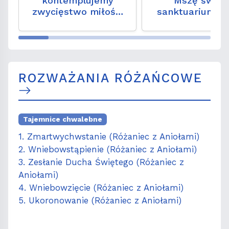
kontemplujemy
Mszę św. w
zwycięstwo miłości
sanktuarium M
nad śmiercią
Bożej Dobrej Ra
Genazzano
ROZWAŻANIA RÓŻAŃCOWE
Tajemnice chwalebne
1. Zmartwychwstanie (Różaniec z Aniołami)
2. Wniebowstąpienie (Różaniec z Aniołami)
3. Zesłanie Ducha Świętego (Różaniec z
Aniołami)
4. Wniebowzięcie (Różaniec z Aniołami)
5. Ukoronowanie (Różaniec z Aniołami)