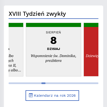
miejsca"
XVIII Tydzień zwykły
EŃ
SIERPIEŃ
S
8
piątek
DZISIAJ
n
dni albo
Wspomnienie św. Dominika,
Dziewiętnast
świętych
prezbitera
szy albo
. Kajetana,
era
Kalendarz na rok 2026