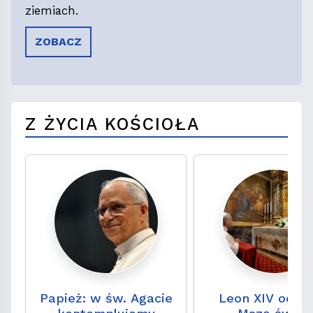
ziemiach.
ZOBACZ
Z ŻYCIA KOŚCIOŁA
Papież: w św. Agacie
Leon XIV odpr