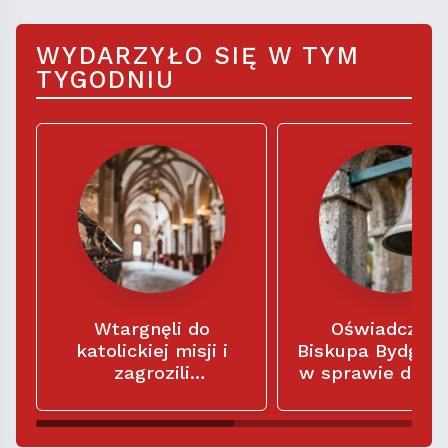
WYDARZYŁO SIĘ W TYM
TYGODNIU
Wtargnęli do
Oświadczeni
katolickiej misji i
Biskupa Bydgos
zagrozili
w sprawie dzw
misjonarzom: „Macie
w kościele
siedem dni na
parafialnym Świ
opuszczenie tego
Trójcy