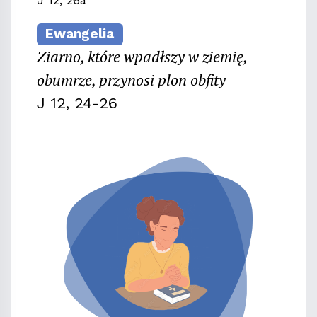
J 12, 26a
Ewangelia
Ziarno, które wpadłszy w ziemię,
obumrze, przynosi plon obfity
J 12, 24-26