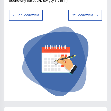
duchowny katolicki, święty (1716 r.)
27 kwietnia
29 kwietnia