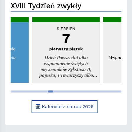
XVIII Tydzień zwykły
EŃ
SIERPIEŃ
S
7
zwartek
pierwszy piątek
ienienia
Dzień Powszedni albo
Wspomnieni
ego
wspomnienie świętych
pr
męczenników Sykstusa II,
papieża, i Towarzyszy albo
wspomnienie św. Kajetana,
prezbitera
Kalendarz na rok 2026