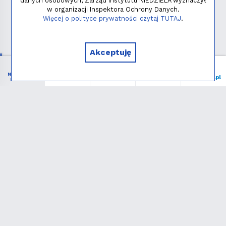
danych osobowych, Zarząd Instytutu NIEDZIELA wyznaczył
w organizacji Inspektora Ochrony Danych.
Polityka prywatności
Więcej o polityce prywatności czytaj TUTAJ
.
Copyright © 2026 - Instytut NIEDZIELA
Akceptuję
NIEZBĘDNIK
Menu
Liturgia
Wspieram
niedziela.pl
KATOLIKA