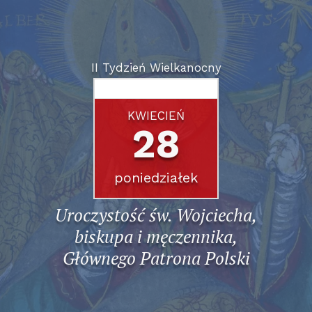
II Tydzień Wielkanocny
KWIECIEŃ
28
poniedziałek
Uroczystość św. Wojciecha,
biskupa i męczennika,
Głównego Patrona Polski