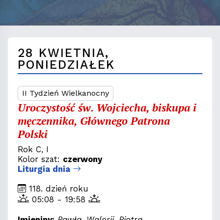
28 KWIETNIA,
PONIEDZIAŁEK
II Tydzień Wielkanocny
Uroczystość św. Wojciecha, biskupa i
męczennika, Głównego Patrona
Polski
Rok C, I
Kolor szat:
czerwony
Liturgia dnia
118. dzień roku
05:08 - 19:58
Imieniny:
Pawła, Walerii, Piotra