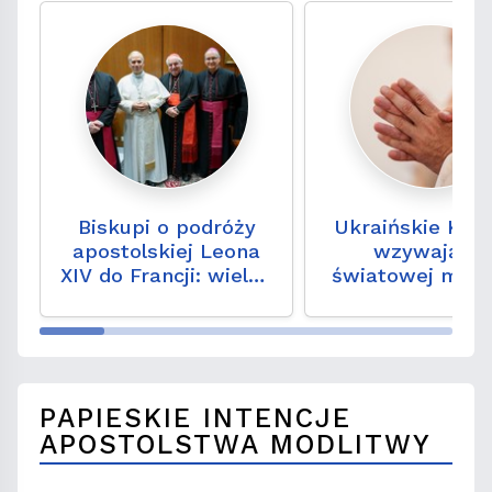
Biskupi o podróży
Ukraińskie Kośc
apostolskiej Leona
wzywają do
XIV do Francji: wielka
światowej modl
radość
za Ukrainę 2
sierpnia
PAPIESKIE INTENCJE
APOSTOLSTWA MODLITWY