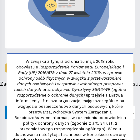
W związku z tym, iż od dnia 25 maja 2018 roku
obowiązuje
Rozporządzenie Parlamentu Europejskiego i
LAUREAT NAGRODY:
MAŁY FENIKS 2025
Rady (UE) 2016/679 z dnia 27 kwietnia 2016r. w sprawie
ochrony osób fizycznych w związku z przetwarzaniem
Zauważyłeś błąd, masz propozycje dotyczące serwisu,
danych osobowych i w sprawie swobodnego przepływu
takich danych
oraz
uchylenia Dyrektywy 95/46/WE (ogólne
napisz:
niezbednik@niedziela.pl
rozporządzenie o ochronie danych)
uprzejmie Państwa
informujemy, iż nasza organizacja, mając szczególnie na
względzie bezpieczeństwo danych osobowych, które
przetwarza, wdrożyła System Zarządzania
Bezpieczeństwem Informacji w rozumieniu odpowiednich
polityk ochrony danych (zgodnie z art. 24 ust. 2
przedmiotowego rozporządzenia ogólnego). W celu
dochowania należytej staranności w kontekście ochrony