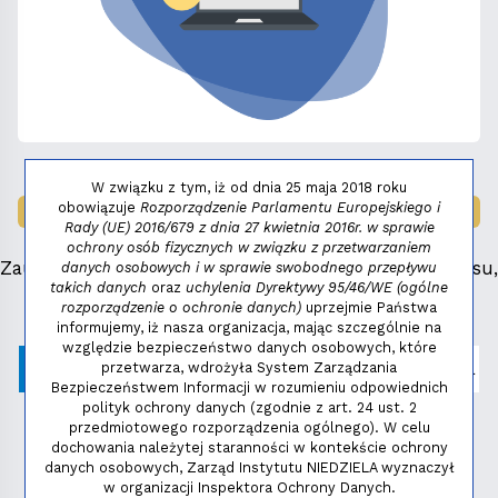
W związku z tym, iż od dnia 25 maja 2018 roku
obowiązuje
Rozporządzenie Parlamentu Europejskiego i
LAUREAT NAGRODY:
MAŁY FENIKS 2025
Rady (UE) 2016/679 z dnia 27 kwietnia 2016r. w sprawie
ochrony osób fizycznych w związku z przetwarzaniem
Zauważyłeś błąd, masz propozycje dotyczące serwisu,
danych osobowych i w sprawie swobodnego przepływu
takich danych
oraz
uchylenia Dyrektywy 95/46/WE (ogólne
napisz:
niezbednik@niedziela.pl
rozporządzenie o ochronie danych)
uprzejmie Państwa
informujemy, iż nasza organizacja, mając szczególnie na
względzie bezpieczeństwo danych osobowych, które
przetwarza, wdrożyła System Zarządzania
Bezpieczeństwem Informacji w rozumieniu odpowiednich
polityk ochrony danych (zgodnie z art. 24 ust. 2
przedmiotowego rozporządzenia ogólnego). W celu
dochowania należytej staranności w kontekście ochrony
danych osobowych, Zarząd Instytutu NIEDZIELA wyznaczył
w organizacji Inspektora Ochrony Danych.
Polityka prywatności