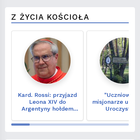
Z ŻYCIA KOŚCIOŁA
Kard. Rossi: przyjazd
"Uczniowie 
Leona XIV do
misjonarze u Mat
Argentyny hołdem
Uroczystoś
dla papieża
odpustowa 
Franciszka
Loretcie