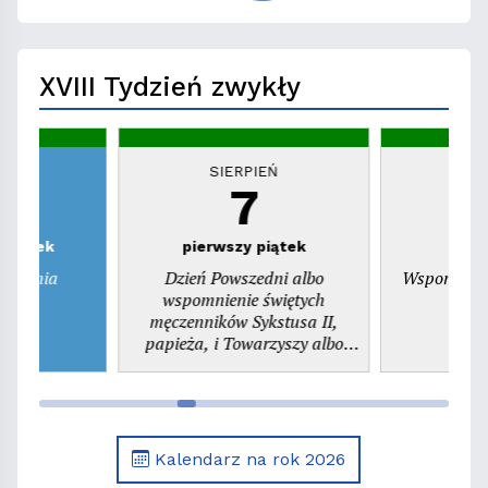
XVIII Tydzień zwykły
EŃ
SIERPIEŃ
S
7
zwartek
pierwszy piątek
ienienia
Dzień Powszedni albo
Wspomnieni
ego
wspomnienie świętych
pr
męczenników Sykstusa II,
papieża, i Towarzyszy albo
wspomnienie św. Kajetana,
prezbitera
Kalendarz na rok 2026