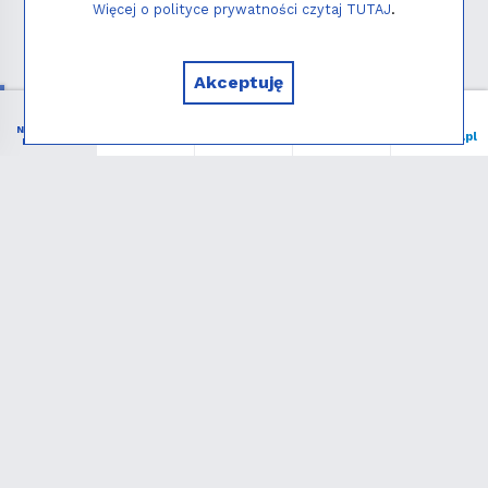
Więcej o polityce prywatności czytaj TUTAJ
.
Copyright © 2026 - Instytut NIEDZIELA
Akceptuję
NIEZBĘDNIK
Menu
Liturgia
Wspieram
niedziela.pl
KATOLIKA