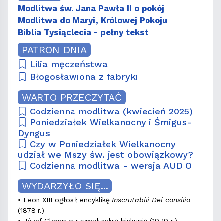
Modlitwa św. Jana Pawła II o pokój
Modlitwa do Maryi, Królowej Pokoju
Biblia Tysiąclecia - pełny tekst
PATRON DNIA
Lilia męczeństwa
Błogosławiona z fabryki
WARTO PRZECZYTAĆ
Codzienna modlitwa (kwiecień 2025)
Poniedziałek Wielkanocny i Śmigus-
Dyngus
Czy w Poniedziałek Wielkanocny
udział we Mszy św. jest obowiązkowy?
Codzienna modlitwa - wersja AUDIO
WYDARZYŁO SIĘ...
• Leon XIII ogłosił encyklikę
Inscrutabili Dei consilio
(1878 r.)
• Józef Glemp otrzymał sakrę biskupią (1979 r.)