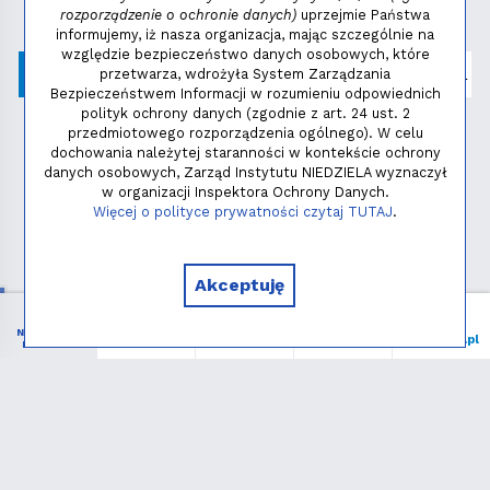
napisz:
niezbednik@niedziela.pl
rozporządzenie o ochronie danych)
uprzejmie Państwa
informujemy, iż nasza organizacja, mając szczególnie na
względzie bezpieczeństwo danych osobowych, które
przetwarza, wdrożyła System Zarządzania
Bezpieczeństwem Informacji w rozumieniu odpowiednich
polityk ochrony danych (zgodnie z art. 24 ust. 2
przedmiotowego rozporządzenia ogólnego). W celu
dochowania należytej staranności w kontekście ochrony
danych osobowych, Zarząd Instytutu NIEDZIELA wyznaczył
w organizacji Inspektora Ochrony Danych.
Polityka prywatności
Więcej o polityce prywatności czytaj TUTAJ
.
Copyright © 2026 - Instytut NIEDZIELA
Akceptuję
NIEZBĘDNIK
Menu
Liturgia
Wspieram
niedziela.pl
KATOLIKA