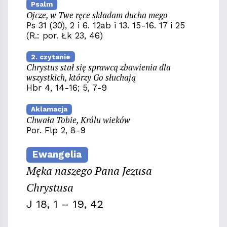
Psalm
Ojcze, w Twe ręce składam ducha mego
Ps 31 (30), 2 i 6. 12ab i 13. 15-16. 17 i 25
(R.: por. Łk 23, 46)
2. czytanie
Chrystus stał się sprawcą zbawienia dla
wszystkich, którzy Go słuchają
Hbr 4, 14-16; 5, 7-9
Aklamacja
Chwała Tobie, Królu wieków
Por. Flp 2, 8-9
Ewangelia
Męka naszego Pana Jezusa
Chrystusa
J 18, 1 – 19, 42