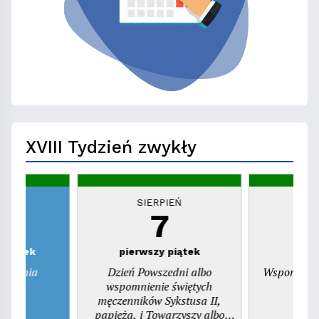
XVIII Tydzień zwykły
EŃ
SIERPIEŃ
S
7
zwartek
pierwszy piątek
ienienia
Dzień Powszedni albo
Wspomnieni
ego
wspomnienie świętych
pr
męczenników Sykstusa II,
papieża, i Towarzyszy albo