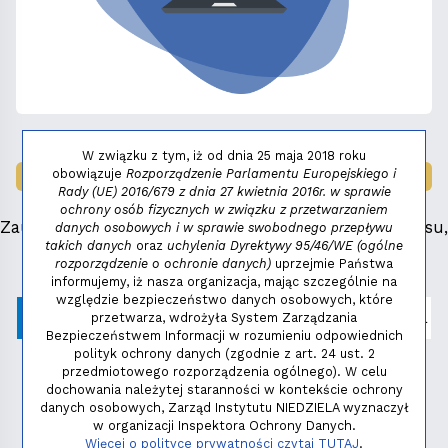
W związku z tym, iż od dnia 25 maja 2018 roku
obowiązuje
Rozporządzenie Parlamentu Europejskiego i
LAUREAT NAGRODY:
MAŁY FENIKS 2025
Rady (UE) 2016/679 z dnia 27 kwietnia 2016r. w sprawie
ochrony osób fizycznych w związku z przetwarzaniem
Zauważyłeś błąd, masz propozycje dotyczące serwisu,
danych osobowych i w sprawie swobodnego przepływu
takich danych
oraz
uchylenia Dyrektywy 95/46/WE (ogólne
napisz:
niezbednik@niedziela.pl
rozporządzenie o ochronie danych)
uprzejmie Państwa
informujemy, iż nasza organizacja, mając szczególnie na
względzie bezpieczeństwo danych osobowych, które
przetwarza, wdrożyła System Zarządzania
Bezpieczeństwem Informacji w rozumieniu odpowiednich
polityk ochrony danych (zgodnie z art. 24 ust. 2
przedmiotowego rozporządzenia ogólnego). W celu
dochowania należytej staranności w kontekście ochrony
danych osobowych, Zarząd Instytutu NIEDZIELA wyznaczył
w organizacji Inspektora Ochrony Danych.
Polityka prywatności
Więcej o polityce prywatności czytaj TUTAJ
.