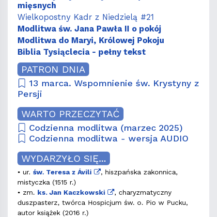
mięsnych
Wielkopostny Kadr z Niedzielą #21
Modlitwa św. Jana Pawła II o pokój
Modlitwa do Maryi, Królowej Pokoju
Biblia Tysiąclecia - pełny tekst
PATRON DNIA
13 marca. Wspomnienie św. Krystyny z
Persji
WARTO PRZECZYTAĆ
Codzienna modlitwa (marzec 2025)
Codzienna modlitwa - wersja AUDIO
WYDARZYŁO SIĘ...
• ur.
św. Teresa z Ávili
, hiszpańska zakonnica,
mistyczka (1515 r.)
• zm.
ks. Jan Kaczkowski
, charyzmatyczny
duszpasterz, twórca Hospicjum św. o. Pio w Pucku,
autor książek (2016 r.)