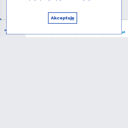
Copyright © 2026 - Instytut NIEDZIELA
Akceptuję
NIEZBĘDNIK
Menu
Liturgia
Wspieram
niedziela.pl
KATOLIKA