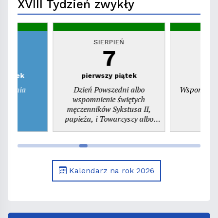
XVIII Tydzień zwykły
EŃ
SIERPIEŃ
S
7
zwartek
pierwszy piątek
ienienia
Dzień Powszedni albo
Wspomnieni
ego
wspomnienie świętych
pr
męczenników Sykstusa II,
papieża, i Towarzyszy albo
wspomnienie św. Kajetana,
prezbitera
Kalendarz na rok 2026