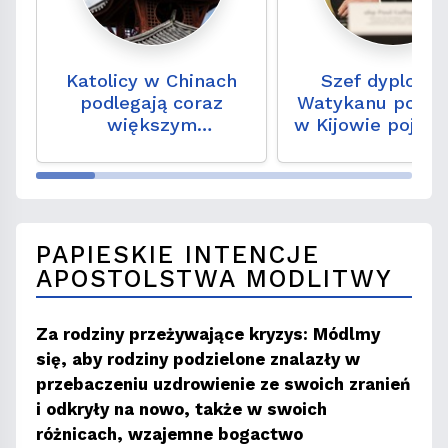
Katolicy w Chinach
Szef dyplomac
podlegają coraz
Watykanu po wi
większym
w Kijowie pojedz
restrykcjom -
Moskwy?
alarmuje niemiecki
biskup
PAPIESKIE INTENCJE
APOSTOLSTWA MODLITWY
Za rodziny przeżywające kryzys: Módlmy
się, aby rodziny podzielone znalazły w
przebaczeniu uzdrowienie ze swoich zranień
i odkryły na nowo, także w swoich
różnicach, wzajemne bogactwo