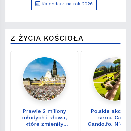
Kalendarz na rok 2026
Z ŻYCIA KOŚCIOŁA
Prawie 2 miliony
Polskie akcent
młodych i słowa,
sercu Caste
które zmieniły
Gandolfo. Niezw
historię. 35 lat od
miejsce, które t