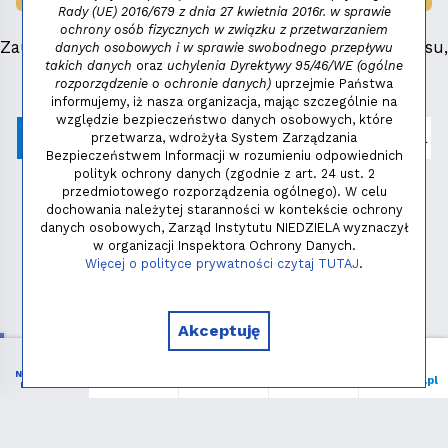
Rady (UE) 2016/679 z dnia 27 kwietnia 2016r. w sprawie
ochrony osób fizycznych w związku z przetwarzaniem
Zauważyłeś błąd, masz propozycje dotyczące serwisu,
danych osobowych i w sprawie swobodnego przepływu
takich danych
oraz
uchylenia Dyrektywy 95/46/WE (ogólne
napisz:
niezbednik@niedziela.pl
rozporządzenie o ochronie danych)
uprzejmie Państwa
informujemy, iż nasza organizacja, mając szczególnie na
względzie bezpieczeństwo danych osobowych, które
przetwarza, wdrożyła System Zarządzania
Bezpieczeństwem Informacji w rozumieniu odpowiednich
polityk ochrony danych (zgodnie z art. 24 ust. 2
przedmiotowego rozporządzenia ogólnego). W celu
dochowania należytej staranności w kontekście ochrony
danych osobowych, Zarząd Instytutu NIEDZIELA wyznaczył
w organizacji Inspektora Ochrony Danych.
Polityka prywatności
Więcej o polityce prywatności czytaj TUTAJ
.
Copyright © 2026 - Instytut NIEDZIELA
Akceptuję
NIEZBĘDNIK
Menu
Liturgia
Wspieram
niedziela.pl
KATOLIKA