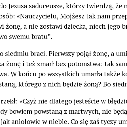
 do Jezusa saduceusze, którzy twierdzą, że
osób: «Nauczycielu, Mojżesz tak nam przepis
i żonę, a nie zostawi dziecka, niech jego b
wo swemu bratu”.
o siedmiu braci. Pierwszy pojął żonę, a um
 za żonę i też zmarł bez potomstwa; tak samo
a. W końcu po wszystkich umarła także k
taną, którego z nich będzie żoną? Bo sied
 rzekł: «Czyż nie dlatego jesteście w błędz
dy bowiem powstaną z martwych, nie będą s
 jak aniołowie w niebie. Co się zaś tyczy 