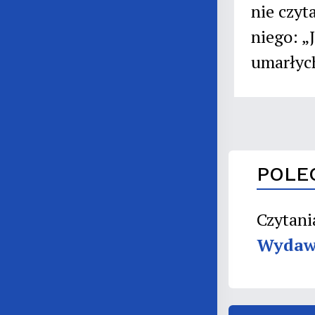
nie czyt
niego: „
umarłych
POLE
Czytani
Wydaw