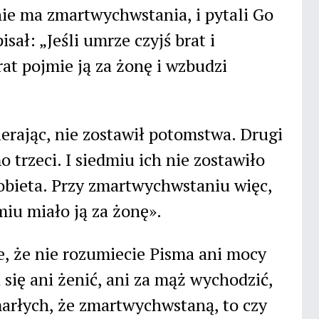
 nie ma zmartwychwstania, i pytali Go
ał: „Jeśli umrze czyjś brat i
rat pojmie ją za żonę i wzbudzi
ierając, nie zostawił potomstwa. Drugi
 trzeci. I siedmiu ich nie zostawiło
obieta. Przy zmartwychwstaniu więc,
miu miało ją za żonę».
ie, że nie rozumiecie Pisma ani mocy
ię ani żenić, ani za mąż wychodzić,
umarłych, że zmartwychwstaną, to czy