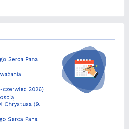
ego Serca Pana
zważania
-czerwiec 2026)
ością
i Chrystusa (9.
go Serca Pana