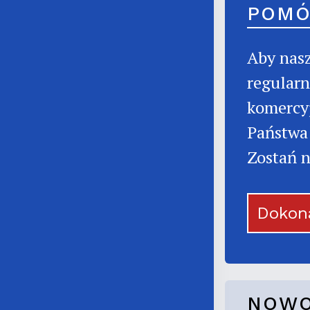
POMÓ
Aby nasz
regularn
komercyj
Państwa 
Zostań n
Dokon
NOWO