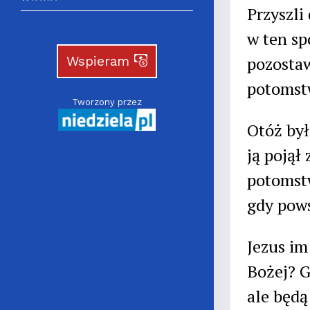
Przyszli
w ten sp
pozostaw
Wspieram
potomst
Tworzony przez
Otóż był
ją pojął
potomstw
gdy pows
Jezus im
Bożej? G
ale będą