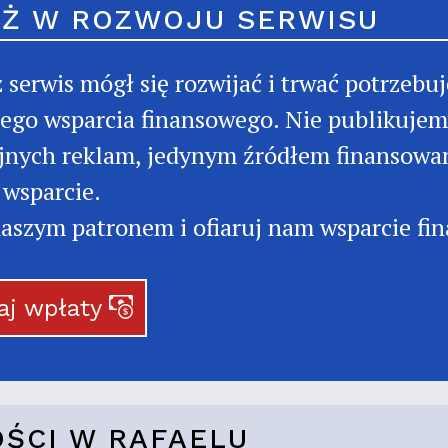
Ż W ROZWOJU SERWISU
 serwis mógł się rozwijać i trwać potrzebu
ego wsparcia finansowego. Nie publikuje
nych reklam, jedynym źródłem finansowan
wsparcie.
aszym patronem i ofiaruj nam wsparcie fi
aj wpłaty
ŚCI W RAFAELU