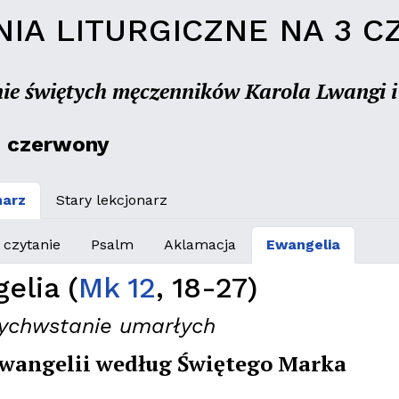
IA LITURGICZNE NA 3 CZ
e świętych męczenników Karola Lwangi 
:
czerwony
narz
Stary lekcjonarz
. czytanie
Psalm
Aklamacja
Ewangelia
elia (
Mk 12
, 18-27)
ychwstanie umarłych
wangelii według Świętego Marka