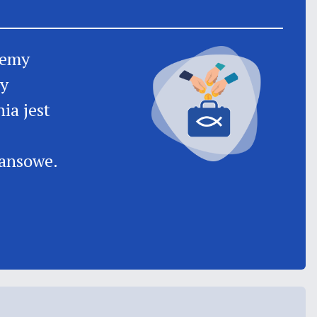
jemy
my
ia jest
nansowe.