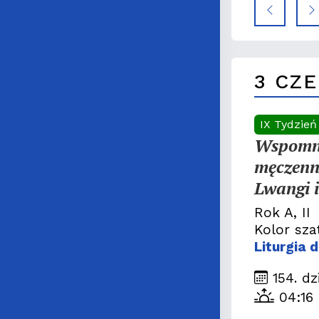
3 CZ
IX Tydzień
Wspomni
męczenn
Lwangi 
Rok A, II
Kolor sza
Liturgia 
154. dz
04:16 