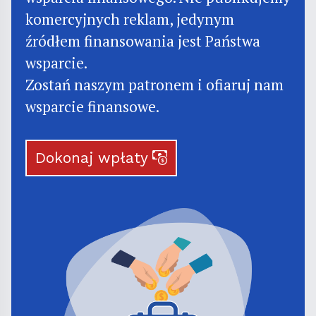
komercyjnych reklam, jedynym
źródłem finansowania jest Państwa
wsparcie.
Zostań naszym patronem i ofiaruj nam
wsparcie finansowe.
Dokonaj wpłaty