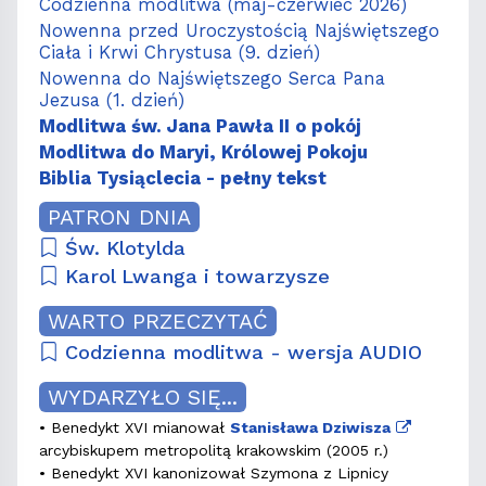
Codzienna modlitwa (maj-czerwiec 2026)
Nowenna przed Uroczystością Najświętszego
Ciała i Krwi Chrystusa (9. dzień)
Nowenna do Najświętszego Serca Pana
Jezusa (1. dzień)
Modlitwa św. Jana Pawła II o pokój
Modlitwa do Maryi, Królowej Pokoju
Biblia Tysiąclecia - pełny tekst
PATRON DNIA
Św. Klotylda
Karol Lwanga i towarzysze
WARTO PRZECZYTAĆ
Codzienna modlitwa - wersja AUDIO
WYDARZYŁO SIĘ...
• Benedykt XVI mianował
Stanisława Dziwisza
arcybiskupem metropolitą krakowskim (2005 r.)
• Benedykt XVI kanonizował Szymona z Lipnicy