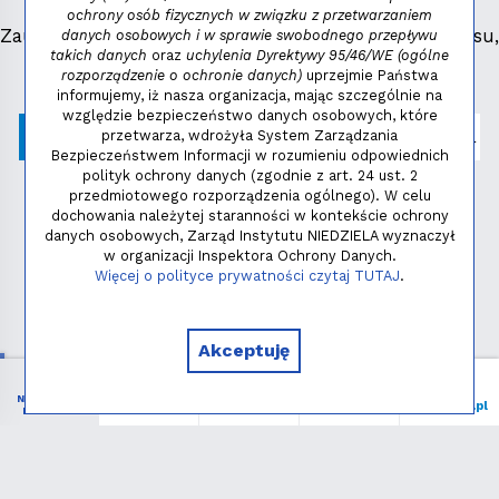
ochrony osób fizycznych w związku z przetwarzaniem
Zauważyłeś błąd, masz propozycje dotyczące serwisu,
danych osobowych i w sprawie swobodnego przepływu
takich danych
oraz
uchylenia Dyrektywy 95/46/WE (ogólne
napisz:
niezbednik@niedziela.pl
rozporządzenie o ochronie danych)
uprzejmie Państwa
informujemy, iż nasza organizacja, mając szczególnie na
względzie bezpieczeństwo danych osobowych, które
przetwarza, wdrożyła System Zarządzania
Bezpieczeństwem Informacji w rozumieniu odpowiednich
polityk ochrony danych (zgodnie z art. 24 ust. 2
przedmiotowego rozporządzenia ogólnego). W celu
dochowania należytej staranności w kontekście ochrony
danych osobowych, Zarząd Instytutu NIEDZIELA wyznaczył
w organizacji Inspektora Ochrony Danych.
Polityka prywatności
Więcej o polityce prywatności czytaj TUTAJ
.
Copyright © 2026 - Instytut NIEDZIELA
Akceptuję
NIEZBĘDNIK
Menu
Liturgia
Wspieram
niedziela.pl
KATOLIKA