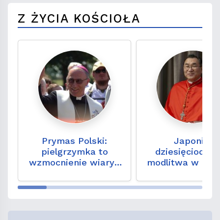
Z ŻYCIA KOŚCIOŁA
Prymas Polski:
Japonia:
pielgrzymka to
dziesięciodni
wzmocnienie wiary i
modlitwa w rocz
nadziei na
zbombardowa
codzienność
Hiroszimy i Nag