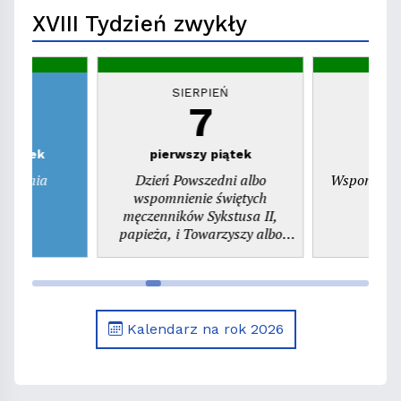
XVIII Tydzień zwykły
EŃ
SIERPIEŃ
S
7
zwartek
pierwszy piątek
ienienia
Dzień Powszedni albo
Wspomnieni
ego
wspomnienie świętych
pr
męczenników Sykstusa II,
papieża, i Towarzyszy albo
wspomnienie św. Kajetana,
prezbitera
Kalendarz na rok 2026