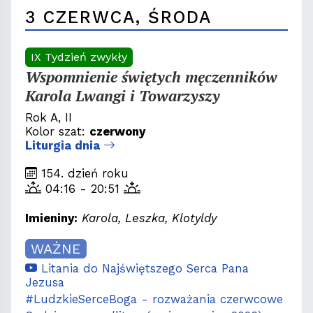
3 CZERWCA, ŚRODA
IX Tydzień zwykły
Wspomnienie świętych męczenników
Karola Lwangi i Towarzyszy
Rok A, II
Kolor szat:
czerwony
Liturgia dnia
154. dzień roku
04:16 - 20:51
Imieniny:
Karola, Leszka, Klotyldy
WAŻNE
Litania do Najświętszego Serca Pana
Jezusa
#LudzkieSerceBoga - rozważania czerwcowe