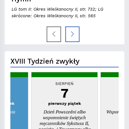
LG tom II: Okres Wielkanocny II, str. 732; LG
skrócone: Okres Wielkanocny II, str. 565
XVIII Tydzień zwykły
EŃ
SIERPIEŃ
S
7
zwartek
pierwszy piątek
ienienia
Dzień Powszedni albo
Wspomnieni
ego
wspomnienie świętych
pr
męczenników Sykstusa II,
papieża, i Towarzyszy albo