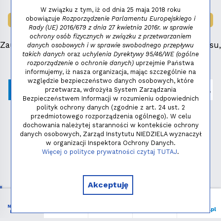
W związku z tym, iż od dnia 25 maja 2018 roku
obowiązuje
Rozporządzenie Parlamentu Europejskiego i
LAUREAT NAGRODY:
MAŁY FENIKS 2025
Rady (UE) 2016/679 z dnia 27 kwietnia 2016r. w sprawie
ochrony osób fizycznych w związku z przetwarzaniem
Zauważyłeś błąd, masz propozycje dotyczące serwisu,
danych osobowych i w sprawie swobodnego przepływu
takich danych
oraz
uchylenia Dyrektywy 95/46/WE (ogólne
napisz:
niezbednik@niedziela.pl
rozporządzenie o ochronie danych)
uprzejmie Państwa
informujemy, iż nasza organizacja, mając szczególnie na
względzie bezpieczeństwo danych osobowych, które
przetwarza, wdrożyła System Zarządzania
Bezpieczeństwem Informacji w rozumieniu odpowiednich
polityk ochrony danych (zgodnie z art. 24 ust. 2
przedmiotowego rozporządzenia ogólnego). W celu
dochowania należytej staranności w kontekście ochrony
danych osobowych, Zarząd Instytutu NIEDZIELA wyznaczył
w organizacji Inspektora Ochrony Danych.
Polityka prywatności
Więcej o polityce prywatności czytaj TUTAJ
.
Copyright © 2026 - Instytut NIEDZIELA
Akceptuję
NIEZBĘDNIK
Menu
Liturgia
Wspieram
niedziela.pl
KATOLIKA