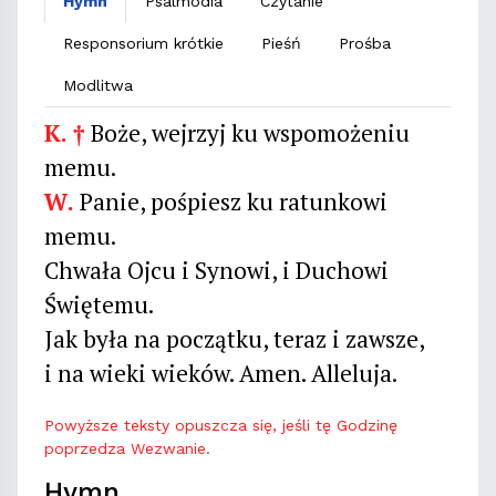
Hymn
Psalmodia
Czytanie
Responsorium krótkie
Pieśń
Prośba
Modlitwa
K. †
Boże, wejrzyj ku wspomożeniu
memu.
W.
Panie, pośpiesz ku ratunkowi
memu.
Chwała Ojcu i Synowi, i Duchowi
Świętemu.
Jak była na początku, teraz i zawsze,
i na wieki wieków. Amen. Alleluja.
Powyższe teksty opuszcza się, jeśli tę Godzinę
poprzedza Wezwanie.
Hymn