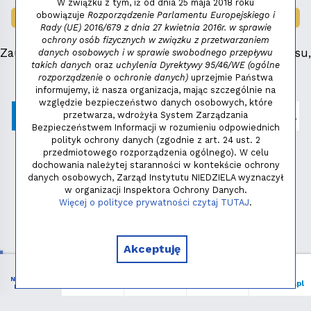
W związku z tym, iż od dnia 25 maja 2018 roku
obowiązuje
Rozporządzenie Parlamentu Europejskiego i
LAUREAT NAGRODY:
MAŁY FENIKS 2025
Rady (UE) 2016/679 z dnia 27 kwietnia 2016r. w sprawie
ochrony osób fizycznych w związku z przetwarzaniem
Zauważyłeś błąd, masz propozycje dotyczące serwisu,
danych osobowych i w sprawie swobodnego przepływu
takich danych
oraz
uchylenia Dyrektywy 95/46/WE (ogólne
napisz:
niezbednik@niedziela.pl
rozporządzenie o ochronie danych)
uprzejmie Państwa
informujemy, iż nasza organizacja, mając szczególnie na
względzie bezpieczeństwo danych osobowych, które
przetwarza, wdrożyła System Zarządzania
Bezpieczeństwem Informacji w rozumieniu odpowiednich
polityk ochrony danych (zgodnie z art. 24 ust. 2
przedmiotowego rozporządzenia ogólnego). W celu
dochowania należytej staranności w kontekście ochrony
danych osobowych, Zarząd Instytutu NIEDZIELA wyznaczył
w organizacji Inspektora Ochrony Danych.
Polityka prywatności
Więcej o polityce prywatności czytaj TUTAJ
.
Copyright © 2026 - Instytut NIEDZIELA
Akceptuję
NIEZBĘDNIK
Menu
Liturgia
Wspieram
niedziela.pl
KATOLIKA