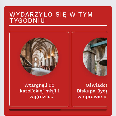
WYDARZYŁO SIĘ W TYM
TYGODNIU
Wtargnęli do
Oświadczeni
katolickiej misji i
Biskupa Bydgos
zagrozili
w sprawie dzw
misjonarzom: „Macie
w kościele
siedem dni na
parafialnym Świ
opuszczenie tego
Trójcy