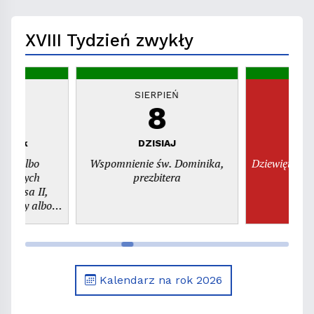
miejsca"
XVIII Tydzień zwykły
EŃ
SIERPIEŃ
S
8
piątek
DZISIAJ
n
dni albo
Wspomnienie św. Dominika,
Dziewiętnast
świętych
prezbitera
szy albo
. Kajetana,
era
Kalendarz na rok 2026